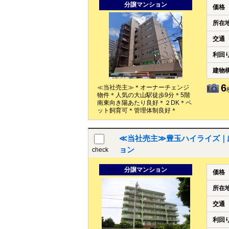
分譲マンション
価格
所在
交通
利回
建物
6
≪当社売主≫＊オーナーチェンジ
物件＊人気の大山駅徒歩9分＊5階
南東向き陽あたり良好＊２DK＊ペ
ット飼育可＊管理体制良好＊
≪当社売主≫豊玉ハイライズ｜練馬
ョン
check
分譲マンション
価格
所在
交通
利回