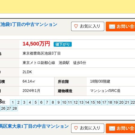
t｜豊島区池袋3丁目の中古マンション
14,500万円
値下がり
東京都豊島区池袋3丁目
地
東京メトロ副都心線 池袋駅 徒歩5分
2LDK
り
64.14㎡
18階/30階建
面積
所在階
2024年1月
マンション/SRC造
月
建物構造
8
枚
馬区東大泉1丁目の中古マンション