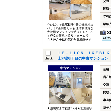
交通
間取
専有
築年
☆ひばりヶ丘駅徒歩4分の好立地☆
ペット2匹飼育可☆管理体制良好な
3
大規模マンション☆広々1LDK＋S
＋WIC☆新規内装リフォーム済
☆★仲介手数料無料対象物件★☆
ＬＥ－ＬＩＯＮ ＩＫＥＢＵＫ
上池袋3丁目の中古マンション
check
中古マンション
価格
所在
交通
間取
専有
築年
★池袋駅まで徒歩17分★北池袋駅