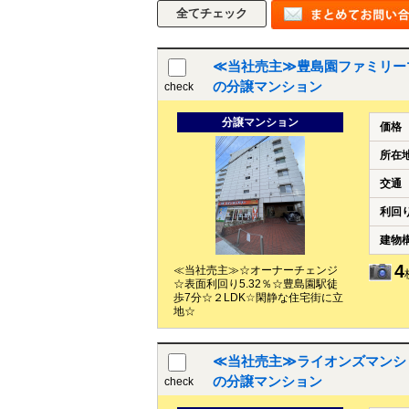
≪当社売主≫豊島園ファミリーマン
の分譲マンション
check
分譲マンション
価格
所在
交通
利回
建物
4
≪当社売主≫☆オーナーチェンジ
☆表面利回り5.32％☆豊島園駅徒
歩7分☆２LDK☆閑静な住宅街に立
地☆
≪当社売主≫ライオンズマンショ
の分譲マンション
check