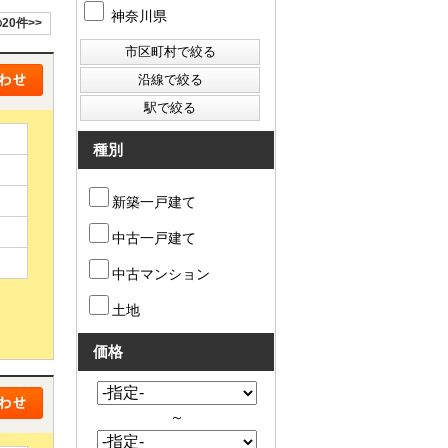
神奈川県
20件>>
種別
新築一戸建て
中古一戸建て
中古マンション
土地
価格
～