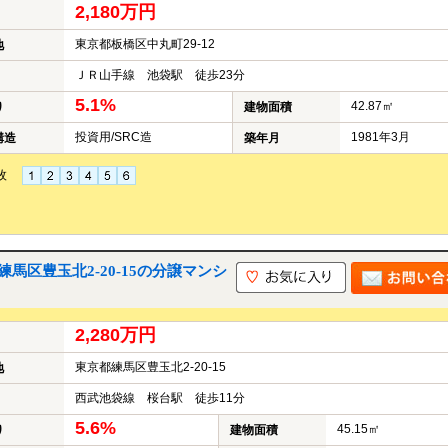
2,180万円
東京都板橋区中丸町29-12
地
ＪＲ山手線 池袋駅 徒歩23分
5.1%
42.87㎡
り
建物面積
投資用/SRC造
1981年3月
構造
築年月
枚
区豊玉北2-20-15の分譲マンシ
2,280万円
東京都練馬区豊玉北2-20-15
地
西武池袋線 桜台駅 徒歩11分
5.6%
45.15㎡
り
建物面積