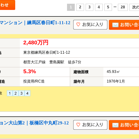
...
1
2
3
4
5
28
次の
ション｜練馬区春日町1-11-12
2,480万円
東京都練馬区春日町1-11-12
地
都営大江戸線 豊島園駅 徒歩7分
5.3%
45.93㎡
り
建物面積
投資用/RC造
1976年1月
構造
築年月
枚
ン大山第2｜板橋区中丸町29-12