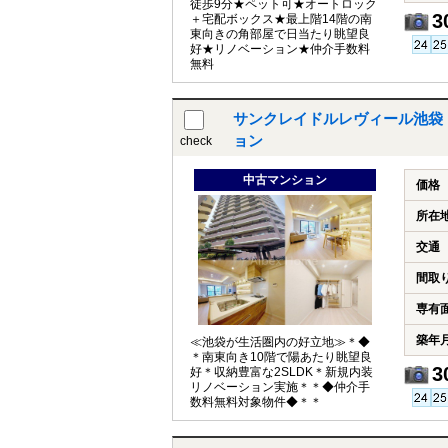
徒歩9分★ペット可★オートロック
3
＋宅配ボックス★最上階14階の南
東向きの角部屋で日当たり眺望良
好★リノベーション★仲介手数料
無料
サンクレイドルレヴィール池袋
ョン
check
中古マンション
価格
所在
交通
間取
専有
築年
≪池袋が生活圏内の好立地≫＊◆
＊南東向き10階で陽あたり眺望良
3
好＊収納豊富な2SLDK＊新規内装
リノベーション実施＊＊◆仲介手
数料無料対象物件◆＊＊