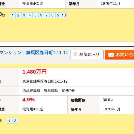
投資用/RC造
1976年11月
構造
築年月
0
枚
ション｜練馬区春日町1-11-12
1,480万円
東京都練馬区春日町1-11-12
地
西武豊島線 豊島園駅 徒歩7分
4.9%
30.6㎡
り
建物面積
投資用/RC造
1976年1月
構造
築年月
枚