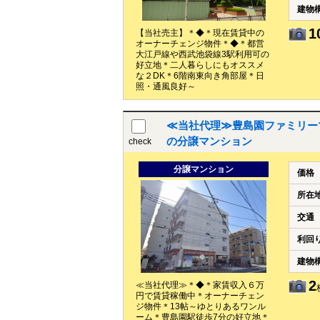
建物
1
【当社売主】＊◆＊現在賃貸中の
オーナーチェンジ物件＊◆＊都営
大江戸線や西武池袋線3駅利用可の
好立地＊二人暮らしにもオススメ
な２DK＊6階南東向き角部屋＊日
照・通風良好～
≪当社代理≫豊島園ファミリーマン
の分譲マンション
check
分譲マンション
価格
所在
交通
利回
建物
2
≪当社代理≫＊◆＊家賃収入６万
円で賃貸稼働中＊オーナーチェン
ジ物件＊13帖～ゆとりあるワンル
ーム＊豊島園駅徒歩7分の好立地＊