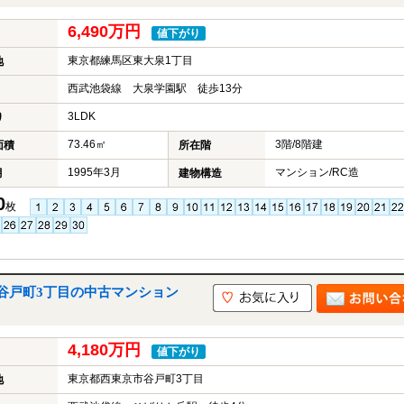
6,490万円
値下がり
東京都練馬区東大泉1丁目
地
西武池袋線 大泉学園駅 徒歩13分
3LDK
り
73.46㎡
3階/8階建
面積
所在階
1995年3月
マンション/RC造
月
建物構造
0
枚
谷戸町3丁目の中古マンション
4,180万円
値下がり
東京都西東京市谷戸町3丁目
地