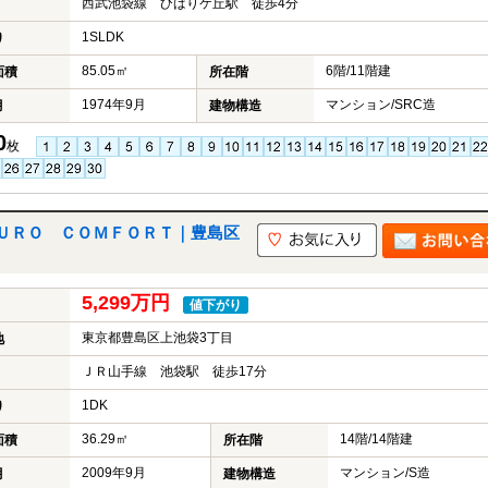
西武池袋線 ひばりケ丘駅 徒歩4分
1SLDK
り
85.05㎡
6階/11階建
面積
所在階
1974年9月
マンション/SRC造
月
建物構造
0
枚
ＵＲＯ ＣＯＭＦＯＲＴ｜豊島区
5,299万円
値下がり
東京都豊島区上池袋3丁目
地
ＪＲ山手線 池袋駅 徒歩17分
1DK
り
36.29㎡
14階/14階建
面積
所在階
2009年9月
マンション/S造
月
建物構造