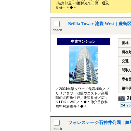
3階角部屋・3面採光で日照・通風
良好～＊◆＊
Brillia Tower 池袋 Wes
check
中古マンション
価格
所在
交通
間取
専有
築年
／2004年築タワー／免震構造／ブ
リリアタワー池袋ウエスト／高層
2
階の北西角住戸／眺望良好／広々
２LDK＋WIC／＊◆＊仲介手数料
無料対象物件＊◆＊
フォレステージ石神井公園｜練
check