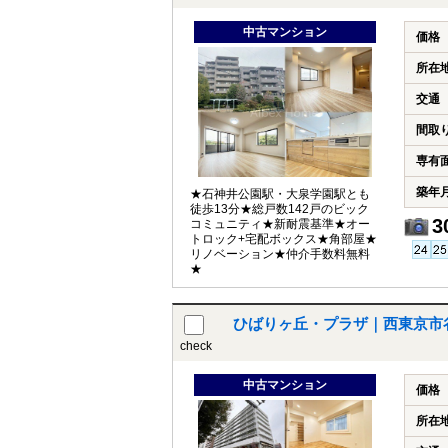
中古マンション
価格
所在
交通
間取
専有
築年
★石神井公園駅・大泉学園駅とも
徒歩13分★総戸数142戸のビック
3
コミュニティ★新耐震基準★オー
トロック+宅配ボックス★角部屋★
リノベーション★仲介手数料無料
★
ひばりヶ丘・プラザ｜西東京市
check
中古マンション
価格
所在