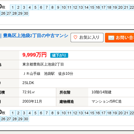
0
枚
｜豊島区上池袋2丁目の中古マンシ
9,999万円
値下がり
東京都豊島区上池袋2丁目
地
ＪＲ山手線 池袋駅 徒歩10分
2SLDK
り
72.91㎡
10階/14階建
面積
所在階
2003年11月
マンション/SRC造
月
建物構造
0
枚