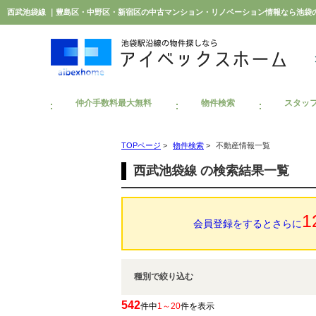
西武池袋線 ｜豊島区・中野区・新宿区の中古マンション・リノベーション情報なら池袋
仲介手数料最大無料
物件検索
スタッ
TOPページ
>
物件検索
>
不動産情報一覧
西武池袋線 の検索結果一覧
1
会員登録をするとさらに
種別で絞り込む
542
件中
1～20
件を表示