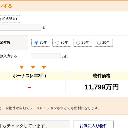
ンする
0.625％)
％
済年数
35年
30年
25年
20年
接入力する
万円
ボーナス(×年2回)
物件価格
－
11,799万円
と、全物件が自動でシミュレーションされとても便利になります。
件もチェックしています。
お気に入り物件