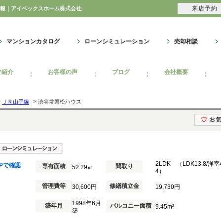
来店予約
ン情報｜アイベックスホーム株式会社
マンションカタログ
ローンシミュレーション
売却相談
フ紹介
お客様の声
ブログ
会社概要
>
>
ＪＲ山手線
渋谷常磐松ハウス
2LDK （LDK13.8/洋室
Pで確認
専有面積
間取り
52.29㎡
4）
管理費等
修繕積立金
30,600円
19,730円
1998年6月
築年月
バルコニー面積
9.45m²
築