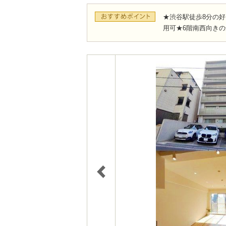
★渋谷駅徒歩8分の
用可★6階南西向き