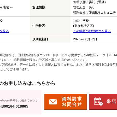
管理形態：委託（通勤）
域 - -
管理態様
管理組合：あり
管理会社：(株)東急コミュニテ
校
鉢山中学校
中学校区
(東京都渋谷区)
を見る
この学区の他の物件を見る
次回更新日
2026年08月22日
区)情報は、国土数値情報ダウンロードサービスが提供する小学校区データ【2016
のですので、記載情報が現在の学区域と異なる場合がございます。
上で記述通り、データは必ずしも正確とは言えません。また、通学区域(学区)は毎年
としてご活用下さい。
のお申し込みはこちらから
い合わせ番号をお伝えください
-B00164-018865