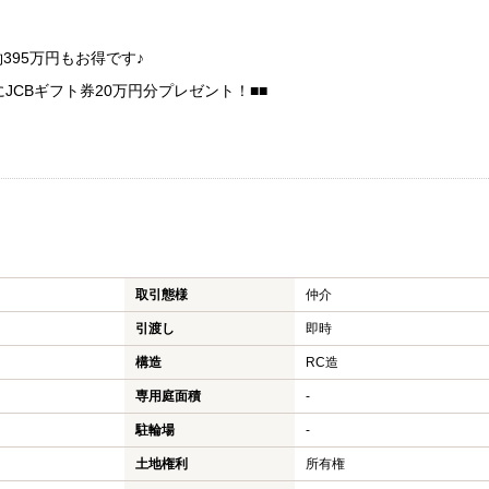
395万円もお得です♪
JCBギフト券20万円分プレゼント！■■
取引態様
仲介
引渡し
即時
構造
RC造
専用庭面積
-
駐輪場
-
土地権利
所有権