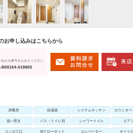
のお申し込みはこちらから
い合わせ番号をお伝えください
-B00164-018865
床暖房
給湯器
システムキッチン
カウンター
追い焚き
バス・トイレ別
シャワートイレ
エア
コンロ三口
Wクローゼット
エレベーター
オート