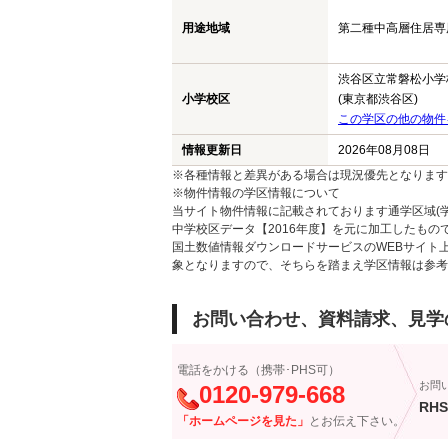
用途地域
第二種中高層住居専用地
渋谷区立常磐松小学
小学校区
(東京都渋谷区)
この学区の他の物件
情報更新日
2026年08月08日
※各種情報と差異がある場合は現況優先となります
※物件情報の学区情報について
当サイト物件情報に記載されております通学区域(学
中学校区データ【2016年度】を元に加工したも
国土数値情報ダウンロードサービスのWEBサイト
象となりますので、そちらを踏まえ学区情報は参考
お問い合わせ、資料請求、見学
電話をかける（携帯･PHS可）
お問
0120-979-668
RHS
「ホームページを見た」
とお伝え下さい。