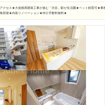
好アクセス★大規模再開発工事が進む「渋谷」駅が生活圏★ペット飼育可★事
の角部屋★内装リノベーション★仲介手数料無料★