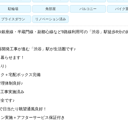
駐輪場
角部屋
バルコニー
バイク
プライスダウン
リノベーション済み
ロ銀座線・半蔵門線・副都心線など9路線利用可の「渋谷」駅徒歩8分の
模再開発工事が進む「渋谷」駅が生活圏です♪
に暮らせます！
あり）
ック＋宅配ボックス完備
理体制良好♪
繕工事実施済み
全です♪
で日当たり眺望通風良好！
ョン実施＋アフターサービス保証付き