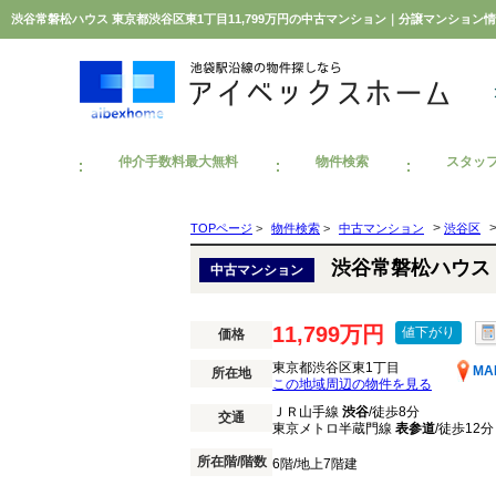
渋谷常磐松ハウス 東京都渋谷区東1丁目11,799万円の中古マンション｜分譲マンショ
仲介手数料最大無料
物件検索
スタッ
>
TOPページ
>
物件検索
>
中古マンション
渋谷区
渋谷常磐松ハウス
中古マンション
11,799万円
値下がり
価格
東京都渋谷区東1丁目
MA
所在地
この地域周辺の物件を見る
ＪＲ山手線
渋谷
/徒歩8分
交通
東京メトロ半蔵門線
表参道
/徒歩12分
所在階/階数
6階/地上7階建