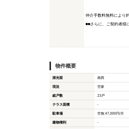
仲介手数料無料により約
■■さらに、ご契約者様に
物件概要
採光面
南西
現況
空家
総戸数
23戸
テラス面積
-
駐車場
空無:47,000円/月
建物権利
-