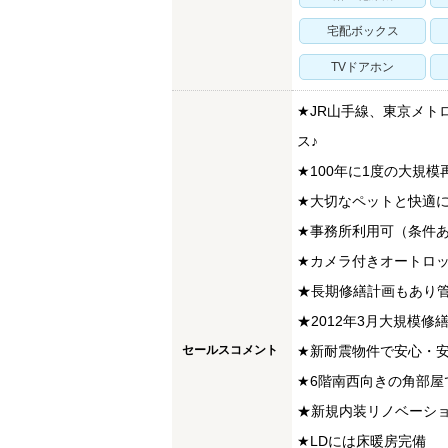
宅配ボックス
TVドアホン
★JR山手線、東京メト
ス♪
★100年に1度の大規
★大切なペットと快適
★事務所利用可（条件
★カメラ付きオートロ
★長期修繕計画もあり管
★2012年3月大規模修
セールスコメント
★新耐震物件で安心・安
★6階南西向きの角部屋
★新規内装リノベーシ
★LDには床暖房完備