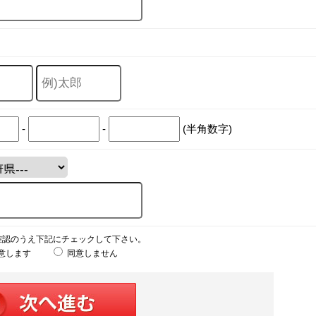
-
-
(半角数字)
確認のうえ下記にチェックして下さい。
意します
同意しません