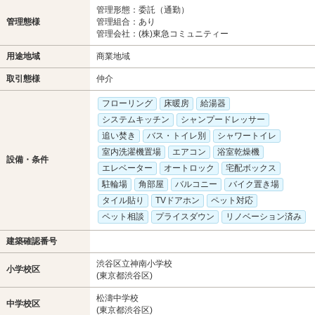
管理形態：委託（通勤）
管理態様
管理組合：あり
管理会社：(株)東急コミュニティー
用途地域
商業地域
取引態様
仲介
フローリング
床暖房
給湯器
システムキッチン
シャンプードレッサー
追い焚き
バス・トイレ別
シャワートイレ
室内洗濯機置場
エアコン
浴室乾燥機
設備・条件
エレベーター
オートロック
宅配ボックス
駐輪場
角部屋
バルコニー
バイク置き場
タイル貼り
TVドアホン
ペット対応
ペット相談
プライスダウン
リノベーション済み
建築確認番号
渋谷区立神南小学校
小学校区
(東京都渋谷区)
松濤中学校
中学校区
(東京都渋谷区)