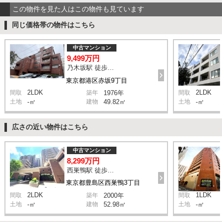
この物件を見た人はこの物件も見ています
同じ価格帯の物件はこちら
中古マンション
9,499万円
乃木坂駅 徒歩2分
東京都港区赤坂9丁目
2LDK
2LDK
間取
築年
1976年
間取
土地
-㎡
建物
49.82㎡
土地
-㎡
広さの近い物件はこちら
中古マンション
8,299万円
西巣鴨駅 徒歩1分
東京都豊島区西巣鴨3丁目
2LDK
1LDK
間取
築年
2000年
間取
土地
-㎡
建物
52.98㎡
土地
-㎡