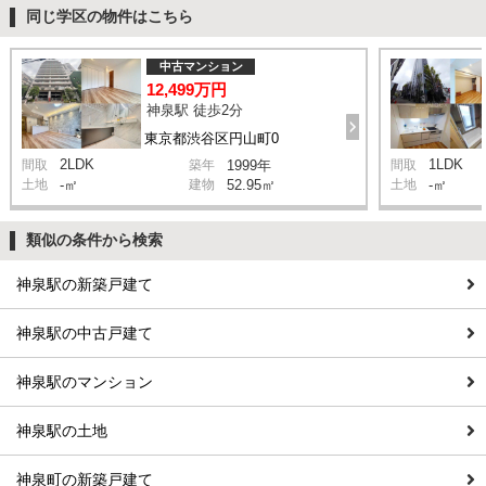
同じ学区の物件はこちら
中古マンション
12,499万円
神泉駅 徒歩2分
東京都渋谷区円山町0
2LDK
1LDK
間取
築年
1999年
間取
土地
-㎡
建物
52.95㎡
土地
-㎡
類似の条件から検索
神泉駅の新築戸建て
神泉駅の中古戸建て
神泉駅のマンション
神泉駅の土地
神泉町の新築戸建て