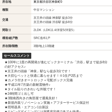
所在地
東京都渋谷区神泉町0
種類
中古マンション
京王井の頭線 神泉駅 徒歩3分
交通
京王井の頭線 渋谷駅 徒歩8分
間取り
2LDK（LDK11.4/洋室5/洋室5）
構造/総戸数
SRC造/61戸
所在階/階数
3階/地上13階建
セールスコメント
★100年に1度の再開発が進むビックターミナル「渋谷」駅まで徒歩8分
の好アクセス♪
★京王井の頭線「神泉」駅なら徒歩3分です！
★大切なペットと快適に暮らせます！※1住戸2匹まで
★カメラ付きオートロック＋宅配ボックス完備
★平成11年7月築の新耐震物件♪
★タイル貼りのきれいな外観です！
★24時間ゴミ出し可
★3階南西向きの角部屋で通風良好！
★新規内装リノベーション実施＋アフターサービス保証付
★照明器具・エアコン1台新設
★リビングダイニングには床暖房完備で冬でも快適♪