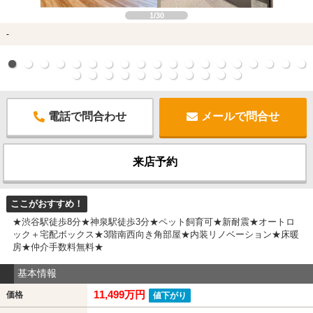
1/30
-
電話で問合わせ
メールで問合せ
来店予約
ここがおすすめ！
★渋谷駅徒歩8分★神泉駅徒歩3分★ペット飼育可★新耐震★オートロ
ック＋宅配ボックス★3階南西向き角部屋★内装リノベーション★床暖
房★仲介手数料無料★
基本情報
11,499万円
価格
値下がり