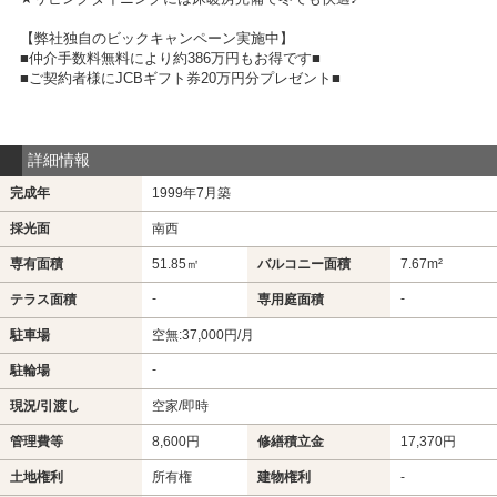
【弊社独自のビックキャンペーン実施中】
■仲介手数料無料により約386万円もお得です■
■ご契約者様にJCBギフト券20万円分プレゼント■
詳細情報
完成年
1999年7月築
採光面
南西
専有面積
51.85㎡
バルコニー面積
7.67m²
-
-
テラス面積
専用庭面積
駐車場
空無:37,000円/月
-
駐輪場
現況/引渡し
空家/即時
管理費等
8,600円
修繕積立金
17,370円
土地権利
所有権
建物権利
-