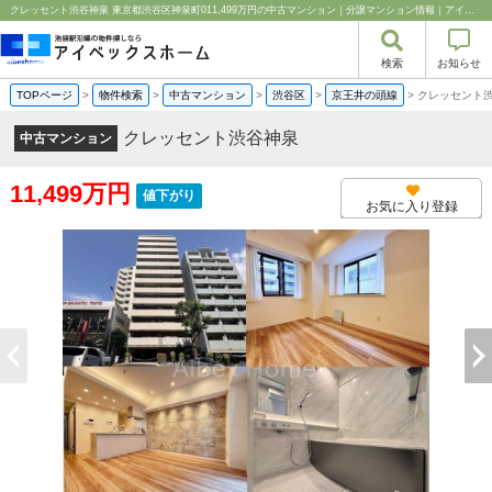
クレッセント渋谷神泉 東京都渋谷区神泉町011,499万円の中古マンション｜分譲マンション情報｜アイベックスホーム株式会社
検索
お知らせ
TOPページ
>
物件検索
>
中古マンション
>
渋谷区
>
京王井の頭線
>
クレッセント
クレッセント渋谷神泉
中古マンション
11,499万円
値下がり
お気に入り登録