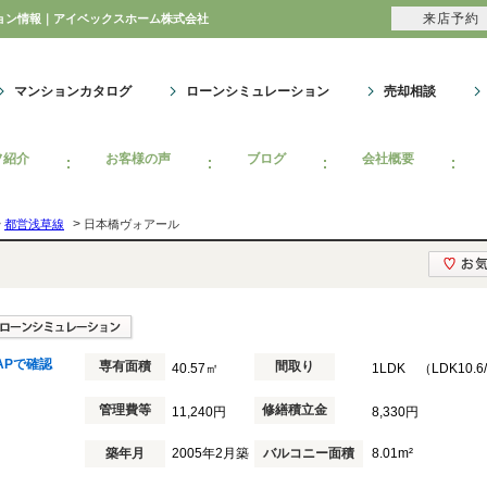
来店予約
ション情報｜アイベックスホーム株式会社
マンションカタログ
ローンシミュレーション
売却相談
フ紹介
お客様の声
ブログ
会社概要
>
>
都営浅草線
日本橋ヴォアール
APで確認
専有面積
間取り
40.57㎡
1LDK （LDK10.
管理費等
修繕積立金
11,240円
8,330円
築年月
2005年2月築
バルコニー面積
8.01m²