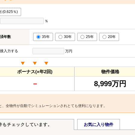
0.625％)
％
済年数
35年
30年
25年
20年
接入力する
万円
ボーナス(×年2回)
物件価格
－
8,999万円
と、全物件が自動でシミュレーションされとても便利になります。
件もチェックしています。
お気に入り物件