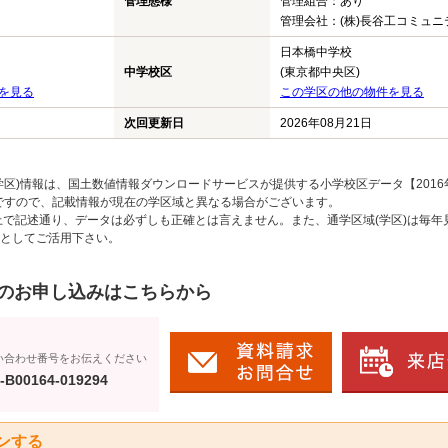
管理態様
管理組合：あり
管理会社：(株)長谷工コミュニ
日本橋中学校
中学校区
(東京都中央区)
を見る
この学区の他の物件を見る
次回更新日
2026年08月21日
区)情報は、国土数値情報ダウンロードサービスが提供する小学校区データ【2016
のですので、記載情報が現在の学区域と異なる場合がございます。
上で記述通り、データは必ずしも正確とは言えません。また、通学区域(学区)は毎年
としてご活用下さい。
のお申し込みはこちらから
い合わせ番号をお伝えください
-B00164-019294
ンする