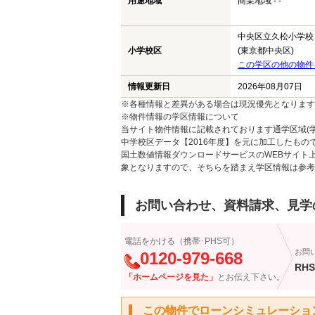
用途地域
商業地域 - -
中央区立久松小学校
小学校区
(東京都中央区)
この学区の他の物件
情報更新日
2026年08月07日
※各種情報と差異がある場合は現況優先となります
※物件情報の学区情報について
当サイト物件情報に記載されております通学区域(学
中学校区データ【2016年度】を元に加工したも
国土数値情報ダウンロードサービスのWEBサイト
象となりますので、そちらを踏まえ学区情報は参考
お問い合わせ、資料請求、見学
電話をかける（携帯･PHS可）
お問
0120-979-668
RHS
「ホームページを見た」
とお伝え下さい。
この物件でローンシミュレーショ