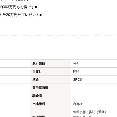
約303万円もお得です■
ト券20万円分プレゼント■
取引態様
仲介
引渡し
即時
構造
SRC造
専用庭面積
-
駐輪場
-
土地権利
所有権
管理形態：委託（通勤）