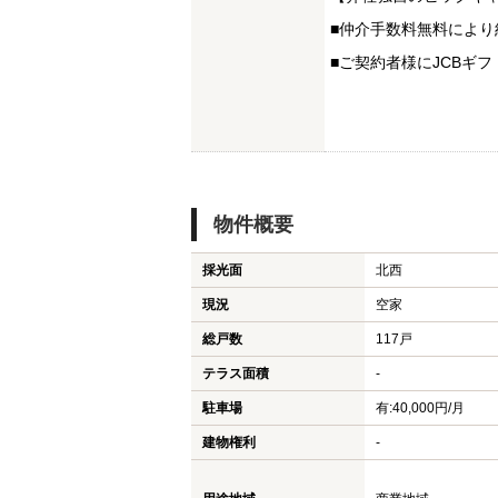
■仲介手数料無料により
■ご契約者様にJCBギフ
物件概要
採光面
北西
現況
空家
総戸数
117戸
テラス面積
-
駐車場
有:40,000円/月
建物権利
-