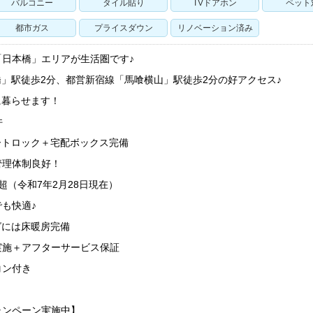
バルコニー
タイル貼り
TVドアホン
ペット
都市ガス
プライスダウン
リノベーション済み
日本橋」エリアが生活圏です♪
」駅徒歩2分、都営新宿線「馬喰横山」駅徒歩2分の好アクセス♪
に暮らせます！
件
ートロック＋宅配ボックス完備
管理体制良好！
超（令和7年2月28日現在）
も快適♪
グには床暖房完備
実施＋アフターサービス保証
コン付き
ャンペーン実施中】