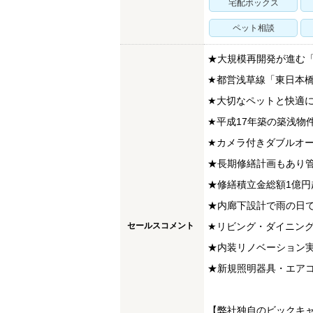
宅配ボックス
ペット相談
★大規模再開発が進む「
★都営浅草線「東日本橋
★大切なペットと快適
★平成17年築の築浅物
★カメラ付きダブルオ
★長期修繕計画もあり
★修繕積立金総額1億円
★内廊下設計で雨の日で
セールスコメント
★リビング・ダイニン
★内装リノベーション
★新規照明器具・エア
【弊社独自のビックキ