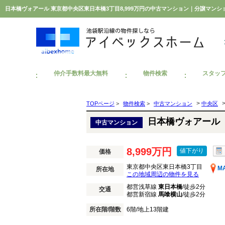
日本橋ヴォアール 東京都中央区東日本橋3丁目8,999万円の中古マンション｜分譲マン
仲介手数料最大無料
物件検索
スタッ
>
TOPページ
>
物件検索
>
中古マンション
中央区
日本橋ヴォアール
中古マンション
8,999万円
値下がり
価格
東京都中央区東日本橋3丁目
M
所在地
この地域周辺の物件を見る
都営浅草線
東日本橋
/徒歩2分
交通
都営新宿線
馬喰横山
/徒歩2分
所在階/階数
6階/地上13階建