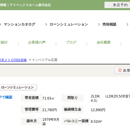
来店予約
ョン情報｜アイベックスホーム株式会社
マンションカタログ
ローンシミュレーション
売却相談
フ紹介
お客様の声
ブログ
会社概要
>
東京メトロ日比谷線
インペリアル広尾
2LDK （LDK20.5/洋室7
Pで確認
専有面積
間取り
71.63㎡
4.3）
管理費等
修繕積立金
21,780円
12,890円
1979年9月
築年月
バルコニー面積
6.52m²
築