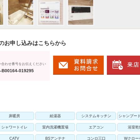
のお申し込みはこちらから
い合わせ番号をお伝えください
-B00164-019295
床暖房
給湯器
システムキッチン
シャンプー
シャワートイレ
室内洗濯機置場
エアコン
浴室乾
CATV
BSアンテナ
コンロ三口
Wクロー