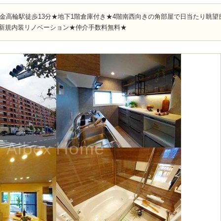
金高輪駅徒歩13分★地下1階倉庫付き★4階南西向きの角部屋で日当たり眺望
★新規内装リノベーション★仲介手数料無料★