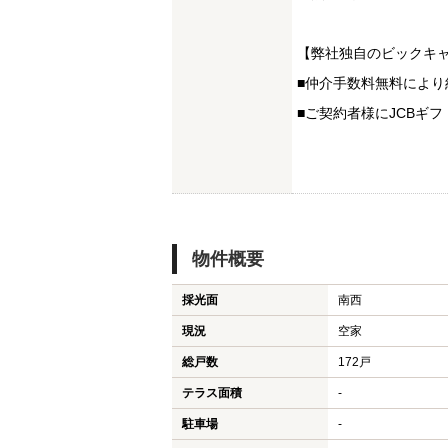
【弊社独自のビックキ
■仲介手数料無料により
■ご契約者様にJCBギフ
物件概要
採光面
南西
現況
空家
総戸数
172戸
テラス面積
-
駐車場
-