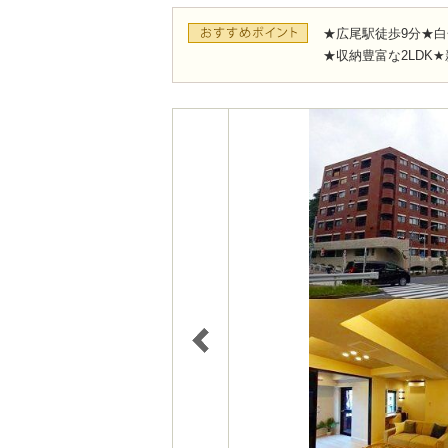
★広尾駅徒歩9分★白
★収納豊富な2LDK