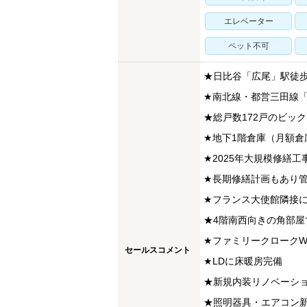
エレベーター
ペット不可
★日比谷「広尾」駅徒歩
★南北線・都営三田線「
★総戸数172戸のビッ
★地下1階倉庫（月額倉
★2025年大規模修繕工
★長期修繕計画もあり
★フランス大使館隣接に
★4階南西向きの角部
★ファミリークロークWI
セールスコメント
★LDに床暖房完備
★新規内装リノベーシ
★照明器具・エアコン