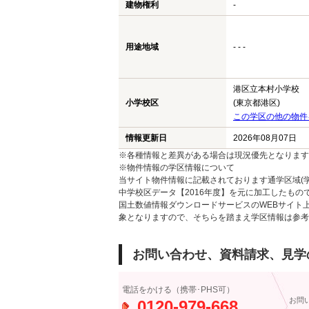
建物権利
-
用途地域
- - -
港区立本村小学校
小学校区
(東京都港区)
この学区の他の物件
情報更新日
2026年08月07日
※各種情報と差異がある場合は現況優先となります
※物件情報の学区情報について
当サイト物件情報に記載されております通学区域(学
中学校区データ【2016年度】を元に加工したも
国土数値情報ダウンロードサービスのWEBサイト
象となりますので、そちらを踏まえ学区情報は参考
お問い合わせ、資料請求、見学
電話をかける（携帯･PHS可）
お問
0120-979-668