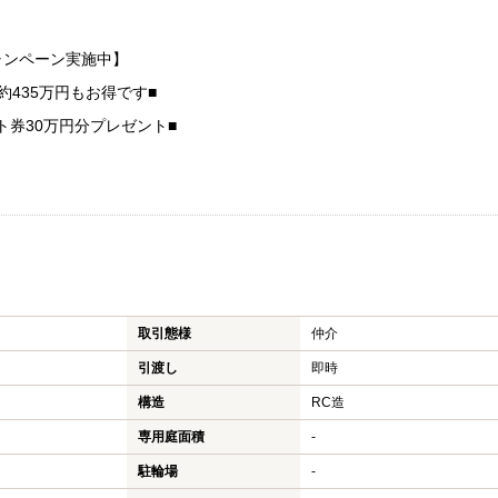
ャンペーン実施中】
約435万円もお得です■
ト券30万円分プレゼント■
取引態様
仲介
引渡し
即時
構造
RC造
専用庭面積
-
駐輪場
-