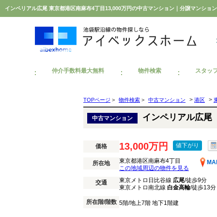
インペリアル広尾 東京都港区南麻布4丁目13,000万円の中古マンション｜分譲マンシ
仲介手数料最大無料
物件検索
スタッ
>
>
TOPページ
>
物件検索
>
中古マンション
港区
インペリアル広尾
中古マンション
13,000万円
値下がり
価格
東京都港区南麻布4丁目
MA
所在地
この地域周辺の物件を見る
東京メトロ日比谷線
広尾
/徒歩9分
交通
東京メトロ南北線
白金高輪
/徒歩13分
所在階/階数
5階/地上7階 地下1階建