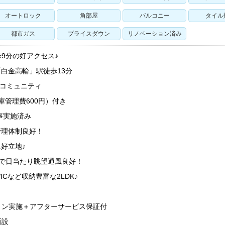
オートロック
角部屋
バルコニー
タイル
都市ガス
プライスダウン
リノベーション済み
9分の好アクセス♪
白金高輪」駅徒歩13分
クコミュニティ
庫管理費600円）付き
事実施済み
管理体制良好！
好立地♪
屋で日当たり眺望通風良好！
Cなど収納豊富な2LDK♪
ョン実施＋アフターサービス保証付
新設