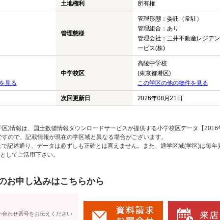
土地権利
所有権
管理形態：委託（常駐）
管理組合：あり
管理態様
管理会社：三井不動産レジデン
ービス(株)
高陵中学校
中学校区
(東京都港区)
を見る
この学区の他の物件を見る
次回更新日
2026年08月21日
区)情報は、国土数値情報ダウンロードサービスが提供する小学校区データ【2016
のですので、記載情報が現在の学区域と異なる場合がございます。
上で記述通り、データは必ずしも正確とは言えません。また、通学区域(学区)は毎年
としてご活用下さい。
のお申し込みはこちらから
い合わせ番号をお伝えください