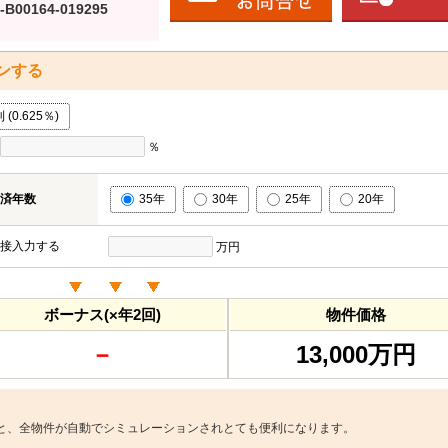
-B00164-019295
ンする
0.625％)
％
済年数
35年
30年
25年
20年
接入力する
万円
ボーナス(×年2回)
物件価格
－
13,000万円
と、全物件が自動でシミュレーションされとても便利になります。