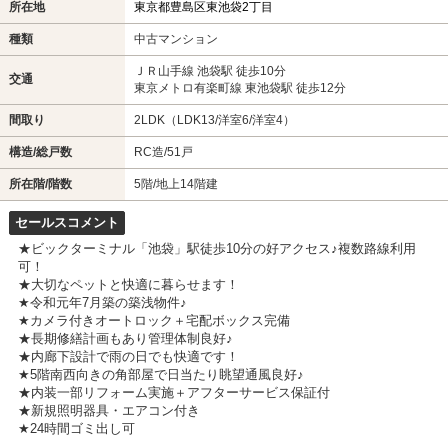
所在地
東京都豊島区東池袋2丁目
種類
中古マンション
ＪＲ山手線 池袋駅 徒歩10分
交通
東京メトロ有楽町線 東池袋駅 徒歩12分
間取り
2LDK（LDK13/洋室6/洋室4）
構造/総戸数
RC造/51戸
所在階/階数
5階/地上14階建
セールスコメント
★ビックターミナル「池袋」駅徒歩10分の好アクセス♪複数路線利用
可！
★大切なペットと快適に暮らせます！
★令和元年7月築の築浅物件♪
★カメラ付きオートロック＋宅配ボックス完備
★長期修繕計画もあり管理体制良好♪
★内廊下設計で雨の日でも快適です！
★5階南西向きの角部屋で日当たり眺望通風良好♪
★内装一部リフォーム実施＋アフターサービス保証付
★新規照明器具・エアコン付き
★24時間ゴミ出し可