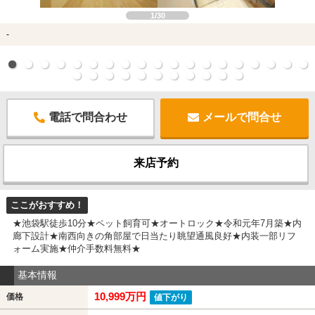
1/30
-
電話で問合わせ
メールで問合せ
来店予約
ここがおすすめ！
★池袋駅徒歩10分★ペット飼育可★オートロック★令和元年7月築★内
廊下設計★南西向きの角部屋で日当たり眺望通風良好★内装一部リフ
ォーム実施★仲介手数料無料★
基本情報
10,999万円
価格
値下がり