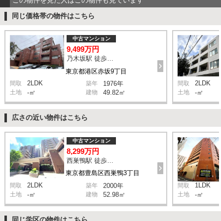
同じ価格帯の物件はこちら
中古マンション
9,499万円
乃木坂駅 徒歩2分
東京都港区赤坂9丁目
2LDK
2LDK
間取
築年
1976年
間取
土地
-㎡
建物
49.82㎡
土地
-㎡
広さの近い物件はこちら
中古マンション
8,299万円
西巣鴨駅 徒歩1分
東京都豊島区西巣鴨3丁目
2LDK
1LDK
間取
築年
2000年
間取
土地
-㎡
建物
52.98㎡
土地
-㎡
同じ学区の物件はこちら