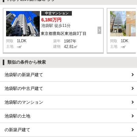
中古マンション
6,180万円
池袋駅 徒歩11分
東京都豊島区東池袋3丁目
1LDK
1DK
間取
築年
1987年
間取
土地
-㎡
建物
42.81㎡
土地
-㎡
類似の条件から検索
池袋駅の新築戸建て
池袋駅の中古戸建て
池袋駅のマンション
池袋駅の土地
の新築戸建て