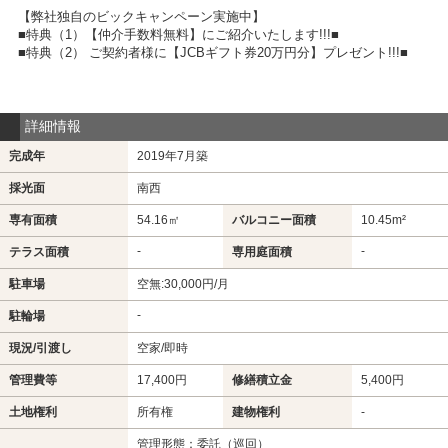
【弊社独自のビックキャンペーン実施中】
■特典（1）【仲介手数料無料】にご紹介いたします!!!■
■特典（2） ご契約者様に【JCBギフト券20万円分】プレゼント!!!■
詳細情報
完成年
2019年7月築
採光面
南西
専有面積
54.16㎡
バルコニー面積
10.45m²
-
-
テラス面積
専用庭面積
駐車場
空無:30,000円/月
-
駐輪場
現況/引渡し
空家/即時
管理費等
17,400円
修繕積立金
5,400円
土地権利
所有権
建物権利
-
管理形態：委託（巡回）