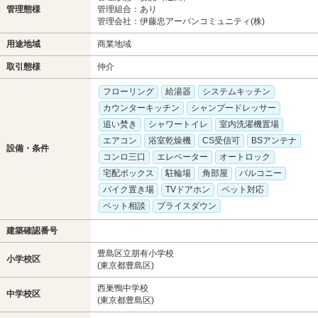
管理態様
管理組合：あり
管理会社：伊藤忠アーバンコミュニティ(株)
用途地域
商業地域
取引態様
仲介
フローリング
給湯器
システムキッチン
カウンターキッチン
シャンプードレッサー
追い焚き
シャワートイレ
室内洗濯機置場
エアコン
浴室乾燥機
CS受信可
BSアンテナ
設備・条件
コンロ三口
エレベーター
オートロック
宅配ボックス
駐輪場
角部屋
バルコニー
バイク置き場
TVドアホン
ペット対応
ペット相談
プライスダウン
建築確認番号
豊島区立朋有小学校
小学校区
(東京都豊島区)
西巣鴨中学校
中学校区
(東京都豊島区)