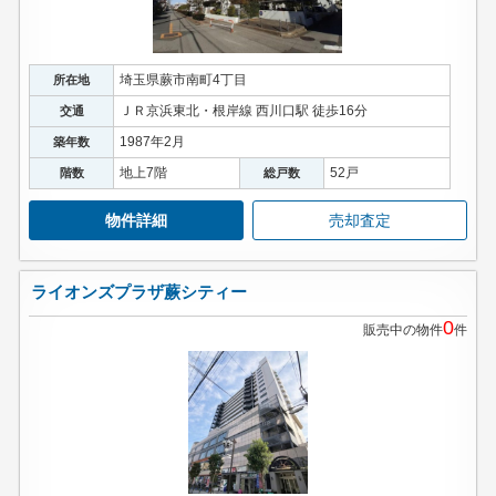
埼玉県蕨市南町4丁目
所在地
ＪＲ京浜東北・根岸線 西川口駅 徒歩16分
交通
1987年2月
築年数
地上7階
52戸
階数
総戸数
物件詳細
売却査定
ライオンズプラザ蕨シティー
0
販売中の物件
件