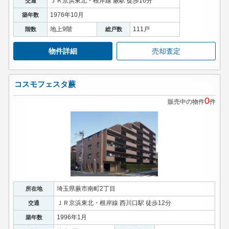
ＪＲ京浜東北・根岸線 蕨駅 徒歩16分
交通
1976年10月
築年数
地上9階
111戸
階数
総戸数
物件詳細
売却査定
コスモフェスタ蕨
0
販売中の物件
件
埼玉県蕨市南町2丁目
所在地
ＪＲ京浜東北・根岸線 西川口駅 徒歩12分
交通
1996年1月
築年数