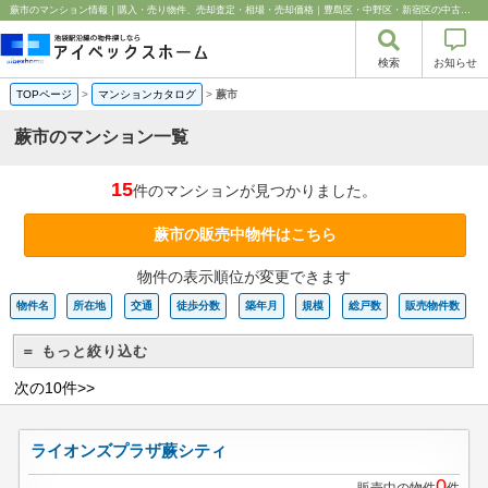
蕨市のマンション情報｜購入・売り物件、売却査定・相場・売却価格｜豊島区・中野区・新宿区の中古マンション・リノベーション情報なら池袋のアイベックスホーム！
検索
お知らせ
TOPページ
>
マンションカタログ
>
蕨市
蕨市のマンション一覧
15
件のマンションが見つかりました。
蕨市の販売中物件はこちら
物件の表示順位が変更できます
物件名
所在地
交通
徒歩分数
築年月
規模
総戸数
販売物件数
＝ もっと絞り込む
次の10件>>
ライオンズプラザ蕨シティ
0