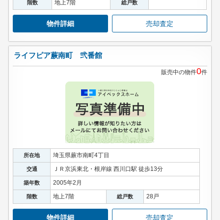
地上7階
階数
総戸数
物件詳細
売却査定
ライフピア蕨南町 弐番館
0
販売中の物件
件
埼玉県蕨市南町4丁目
所在地
ＪＲ京浜東北・根岸線 西川口駅 徒歩13分
交通
2005年2月
築年数
地上7階
28戸
階数
総戸数
物件詳細
売却査定