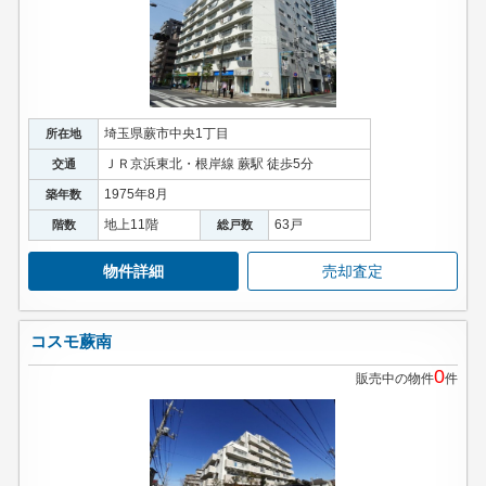
埼玉県蕨市中央1丁目
所在地
ＪＲ京浜東北・根岸線 蕨駅 徒歩5分
交通
1975年8月
築年数
地上11階
63戸
階数
総戸数
物件詳細
売却査定
コスモ蕨南
0
販売中の物件
件