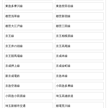
東急多摩川線
東急世田谷線
都営浅草線
都営新宿線
都営大江戸線
都営三田線
京王線
京王相模原線
京王井の頭線
京王高尾線
京王競馬場線
京成本線
京成押上線
京成金町線
新京成電鉄
京急本線
京急空港線
小田急多摩線
小田急小田原線
埼玉高速鉄道
埼玉新都市交通
都電荒川線