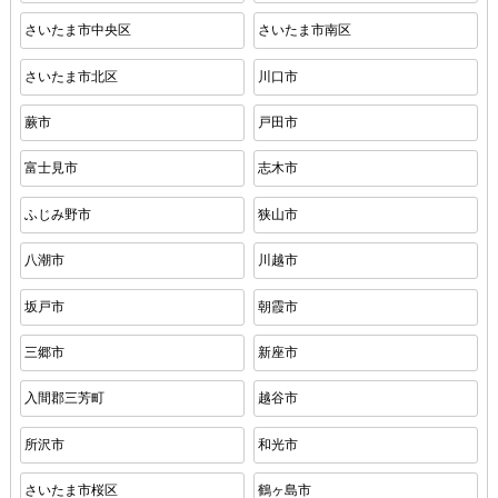
さいたま市中央区
さいたま市南区
さいたま市北区
川口市
蕨市
戸田市
富士見市
志木市
ふじみ野市
狭山市
八潮市
川越市
坂戸市
朝霞市
三郷市
新座市
入間郡三芳町
越谷市
所沢市
和光市
さいたま市桜区
鶴ヶ島市