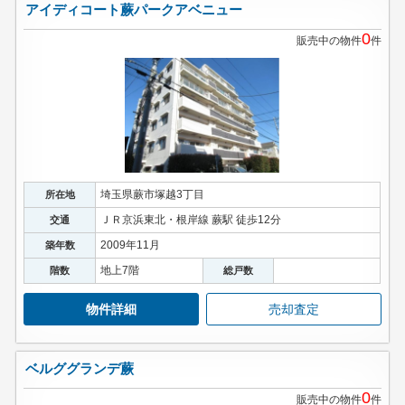
アイディコート蕨パークアベニュー
0
販売中の物件
件
埼玉県蕨市塚越3丁目
所在地
ＪＲ京浜東北・根岸線 蕨駅 徒歩12分
交通
2009年11月
築年数
地上7階
階数
総戸数
物件詳細
売却査定
ベルググランデ蕨
0
販売中の物件
件