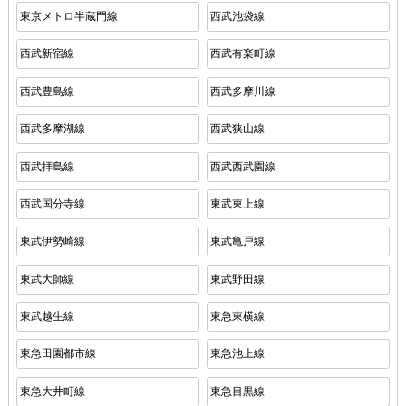
東京メトロ半蔵門線
西武池袋線
西武新宿線
西武有楽町線
西武豊島線
西武多摩川線
西武多摩湖線
西武狭山線
西武拝島線
西武西武園線
西武国分寺線
東武東上線
東武伊勢崎線
東武亀戸線
東武大師線
東武野田線
東武越生線
東急東横線
東急田園都市線
東急池上線
東急大井町線
東急目黒線