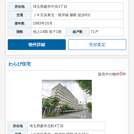
埼玉県蕨市中央3丁目
所在地
ＪＲ京浜東北・根岸線 蕨駅 徒歩8分
交通
1993年10月
築年数
地上14階 地下1階
71戸
階数
総戸数
物件詳細
売却査定
わらび住宅
0
販売中の物件
件
埼玉県蕨市北町4丁目
所在地