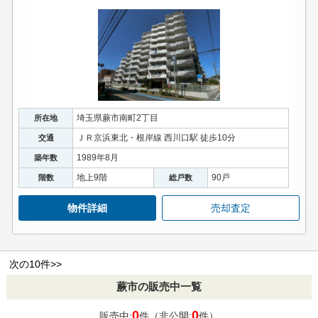
埼玉県蕨市南町2丁目
所在地
ＪＲ京浜東北・根岸線 西川口駅 徒歩10分
交通
1989年8月
築年数
地上9階
90戸
階数
総戸数
物件詳細
売却査定
次の10件>>
蕨市の販売中一覧
0
0
販売中:
件（非公開:
件）