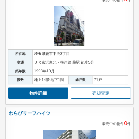
販売中の物件
件
埼玉県蕨市中央3丁目
所在地
ＪＲ京浜東北・根岸線 蕨駅 徒歩5分
交通
1993年10月
築年数
地上14階 地下1階
71戸
階数
総戸数
物件詳細
売却査定
わらびリーフハイツ
0
販売中の物件
件