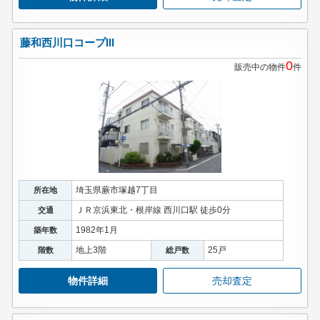
藤和西川口コープIII
0
販売中の物件
件
埼玉県蕨市塚越7丁目
所在地
ＪＲ京浜東北・根岸線 西川口駅 徒歩0分
交通
1982年1月
築年数
地上3階
25戸
階数
総戸数
物件詳細
売却査定