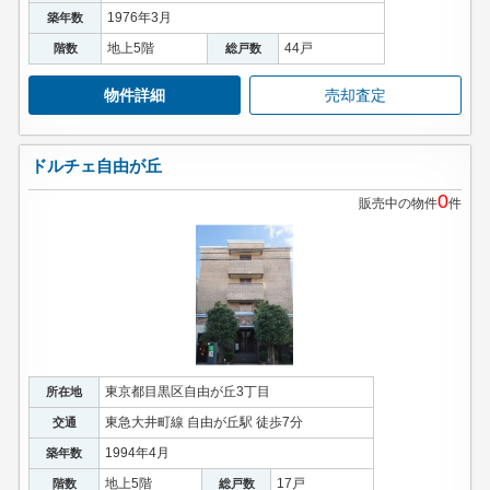
1976年3月
築年数
地上5階
44戸
階数
総戸数
物件詳細
売却査定
ドルチェ自由が丘
0
販売中の物件
件
東京都目黒区自由が丘3丁目
所在地
東急大井町線 自由が丘駅 徒歩7分
交通
1994年4月
築年数
地上5階
17戸
階数
総戸数