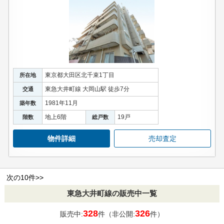
東京都大田区北千束1丁目
所在地
東急大井町線 大岡山駅 徒歩7分
交通
1981年11月
築年数
地上6階
19戸
階数
総戸数
物件詳細
売却査定
次の10件>>
東急大井町線の販売中一覧
328
326
販売中:
件（非公開:
件）