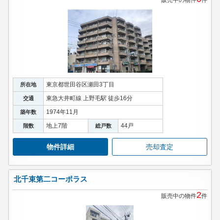
販売中の物件
件
東京都世田谷区瀬田3丁目
所在地
東急大井町線 上野毛駅 徒歩16分
交通
1974年11月
築年数
地上7階
44戸
階数
総戸数
物件詳細
売却査定
北千束第二コーポラス
2
販売中の物件
件