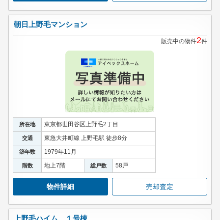
朝日上野毛マンション
2
販売中の物件
件
東京都世田谷区上野毛2丁目
所在地
東急大井町線 上野毛駅 徒歩8分
交通
1979年11月
築年数
地上7階
58戸
階数
総戸数
物件詳細
売却査定
上野毛ハイム １号棟