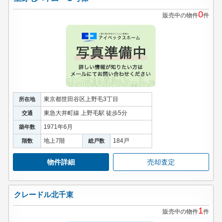
0
販売中の物件
件
東京都世田谷区上野毛3丁目
所在地
東急大井町線 上野毛駅 徒歩5分
交通
1971年6月
築年数
地上7階
184戸
階数
総戸数
物件詳細
売却査定
クレードル北千束
1
販売中の物件
件