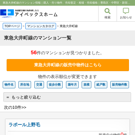
東急大井町線のマンション情報｜購入・売り物件、売却査定・相場・売却価格｜豊島区・中野区・新宿区の中古マンション・リノベーション情報なら池袋のアイベックスホーム！
検索
お知らせ
TOPページ
>
マンションカタログ
>
東急大井町線
東急大井町線のマンション一覧
56
件のマンションが見つかりました。
東急大井町線の販売中物件はこちら
物件の表示順位が変更できます
物件名
所在地
交通
徒歩分数
築年月
規模
総戸数
販売物件数
＝ もっと絞り込む
次の10件>>
ラポール上野毛
0