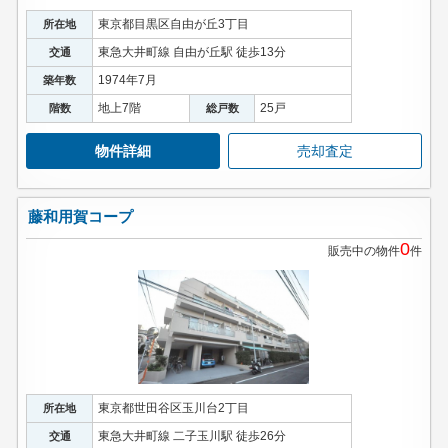
東京都目黒区自由が丘3丁目
所在地
東急大井町線 自由が丘駅 徒歩13分
交通
1974年7月
築年数
地上7階
25戸
階数
総戸数
物件詳細
売却査定
藤和用賀コープ
0
販売中の物件
件
東京都世田谷区玉川台2丁目
所在地
東急大井町線 二子玉川駅 徒歩26分
交通