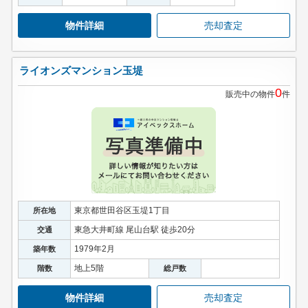
物件詳細
売却査定
ライオンズマンション玉堤
0
販売中の物件
件
東京都世田谷区玉堤1丁目
所在地
東急大井町線 尾山台駅 徒歩20分
交通
1979年2月
築年数
地上5階
階数
総戸数
物件詳細
売却査定