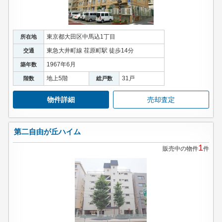
東京都大田区中馬込1丁目
所在地
東急大井町線 荏原町駅 徒歩14分
交通
1967年6月
築年数
地上5階
31戸
階数
総戸数
物件詳細
売却査定
第二自由が丘ハイム
1
販売中の物件
件