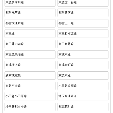
東急多摩川線
東急世田谷線
都営浅草線
都営新宿線
都営大江戸線
都営三田線
京王線
京王相模原線
京王井の頭線
京王高尾線
京王競馬場線
京成本線
京成押上線
京成金町線
新京成電鉄
京急本線
京急空港線
小田急多摩線
小田急小田原線
埼玉高速鉄道
埼玉新都市交通
都電荒川線