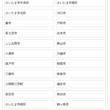
さいたま市中央区
さいたま市南区
さいたま市北区
川口市
蕨市
戸田市
富士見市
志木市
ふじみ野市
狭山市
八潮市
川越市
坂戸市
朝霞市
三郷市
新座市
入間郡三芳町
越谷市
所沢市
和光市
さいたま市桜区
鶴ヶ島市