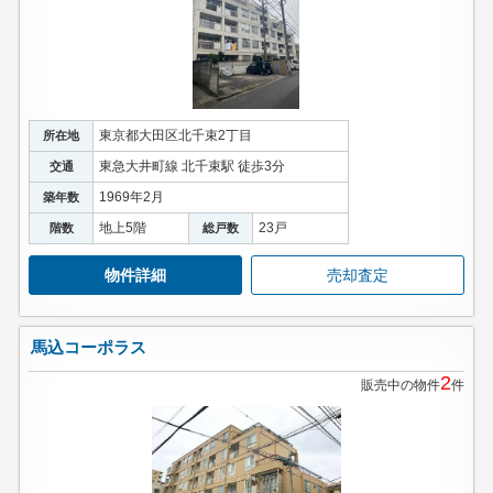
東京都大田区北千束2丁目
所在地
東急大井町線 北千束駅 徒歩3分
交通
1969年2月
築年数
地上5階
23戸
階数
総戸数
物件詳細
売却査定
馬込コーポラス
2
販売中の物件
件