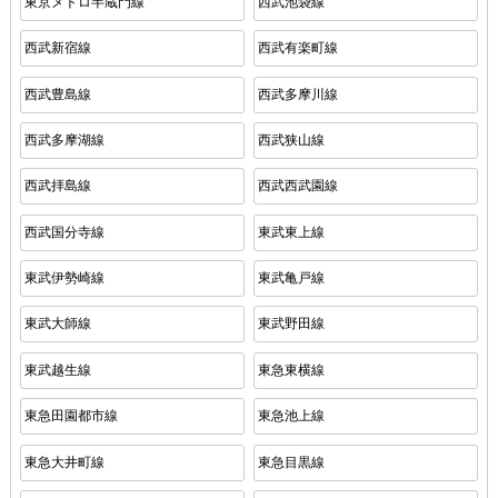
東京メトロ半蔵門線
西武池袋線
西武新宿線
西武有楽町線
西武豊島線
西武多摩川線
西武多摩湖線
西武狭山線
西武拝島線
西武西武園線
西武国分寺線
東武東上線
東武伊勢崎線
東武亀戸線
東武大師線
東武野田線
東武越生線
東急東横線
東急田園都市線
東急池上線
東急大井町線
東急目黒線