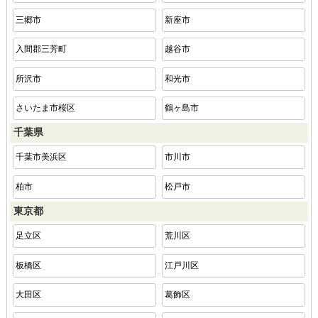
三郷市
新座市
入間郡三芳町
越谷市
所沢市
和光市
さいたま市桜区
鶴ヶ島市
千葉県
千葉市美浜区
市川市
柏市
松戸市
東京都
足立区
荒川区
板橋区
江戸川区
大田区
葛飾区