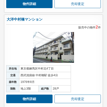
物件詳細
売却査定
大洋中村橋マンション
2
販売中の物件
件
東京都練馬区中村北4丁目
所在地
西武池袋線 中村橋駅 徒歩4分
交通
1976年8月
築年数
地上3階
28戸
階数
総戸数
物件詳細
売却査定