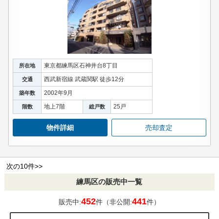
東京都練馬区石神井台8丁目
所在地
西武新宿線 武蔵関駅 徒歩12分
交通
2002年9月
築年数
地上7階
25戸
階数
総戸数
物件詳細
売却査定
次の10件>>
練馬区の販売中一覧
452
441
販売中:
件（非公開:
件）