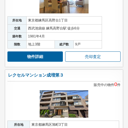
東京都練馬区高野台1丁目
所在地
西武池袋線 練馬高野台駅 徒歩6分
交通
1981年4月
築年数
地上3階
9戸
階数
総戸数
物件詳細
売却査定
レクセルマンション成増第３
0
販売中の物件
件
東京都練馬区旭町3丁目
所在地