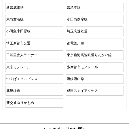
新京成電鉄
京急本線
京急空港線
小田急多摩線
小田急小田原線
埼玉高速鉄道
埼玉新都市交通
都電荒川線
日暮里舎人ライナー
東京臨海高速鉄道りんかい線
東京モノレール
多摩都市モノレール
つくばエクスプレス
流鉄流山線
北総鉄道
成田スカイアクセス
新交通ゆりかもめ