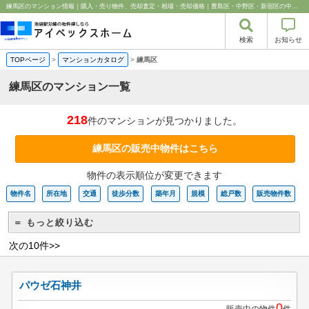
練馬区のマンション情報｜購入・売り物件、売却査定・相場・売却価格｜豊島区・中野区・新宿区の中古マンション・リノベーション情報なら池袋のアイベックスホーム！
検索
お知らせ
TOPページ
>
マンションカタログ
>
練馬区
練馬区のマンション一覧
218
件のマンションが見つかりました。
練馬区の販売中物件はこちら
物件の表示順位が変更できます
物件名
所在地
交通
徒歩分数
築年月
規模
総戸数
販売物件数
＝ もっと絞り込む
次の10件>>
パウゼ石神井
0