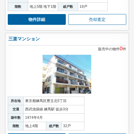
地上5階 地下1階
19戸
階数
総戸数
物件詳細
売却査定
三楽マンション
0
販売中の物件
件
東京都練馬区豊玉北5丁目
所在地
西武池袋線 練馬駅 徒歩3分
交通
1974年4月
築年数
地上4階
32戸
階数
総戸数