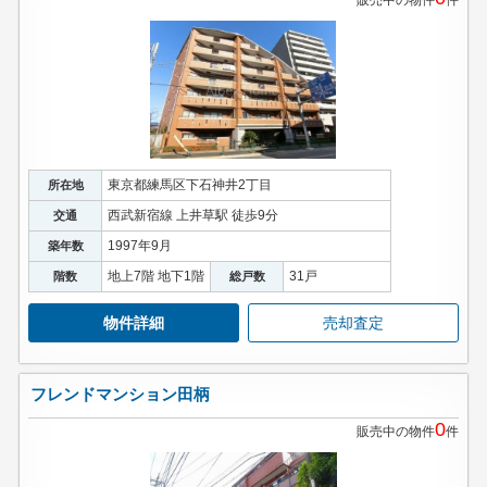
販売中の物件
件
東京都練馬区下石神井2丁目
所在地
西武新宿線 上井草駅 徒歩9分
交通
1997年9月
築年数
地上7階 地下1階
31戸
階数
総戸数
物件詳細
売却査定
フレンドマンション田柄
0
販売中の物件
件