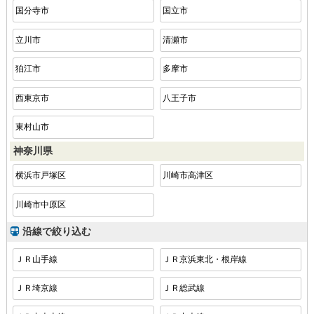
国分寺市
国立市
立川市
清瀬市
狛江市
多摩市
西東京市
八王子市
東村山市
神奈川県
横浜市戸塚区
川崎市高津区
川崎市中原区
沿線で絞り込む
ＪＲ山手線
ＪＲ京浜東北・根岸線
ＪＲ埼京線
ＪＲ総武線