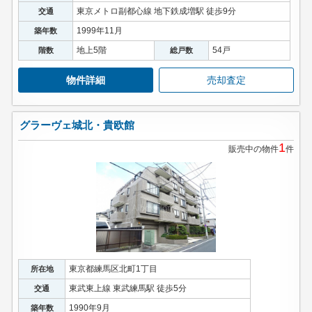
東京メトロ副都心線 地下鉄成増駅 徒歩9分
交通
1999年11月
築年数
地上5階
54戸
階数
総戸数
物件詳細
売却査定
グラーヴェ城北・貴欧館
1
販売中の物件
件
東京都練馬区北町1丁目
所在地
東武東上線 東武練馬駅 徒歩5分
交通
1990年9月
築年数