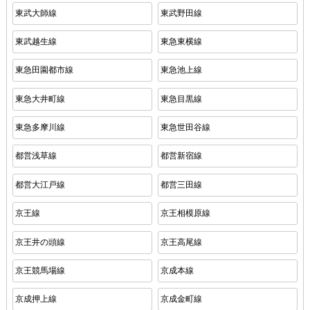
東武大師線
東武野田線
東武越生線
東急東横線
東急田園都市線
東急池上線
東急大井町線
東急目黒線
東急多摩川線
東急世田谷線
都営浅草線
都営新宿線
都営大江戸線
都営三田線
京王線
京王相模原線
京王井の頭線
京王高尾線
京王競馬場線
京成本線
京成押上線
京成金町線