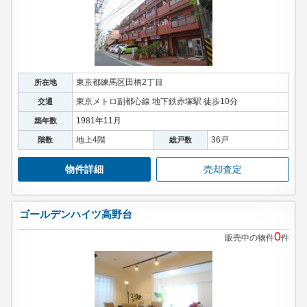
東京都練馬区田柄2丁目
所在地
東京メトロ副都心線 地下鉄赤塚駅 徒歩10分
交通
1981年11月
築年数
地上4階
36戸
階数
総戸数
物件詳細
売却査定
ゴールデンハイツ高野台
0
販売中の物件
件