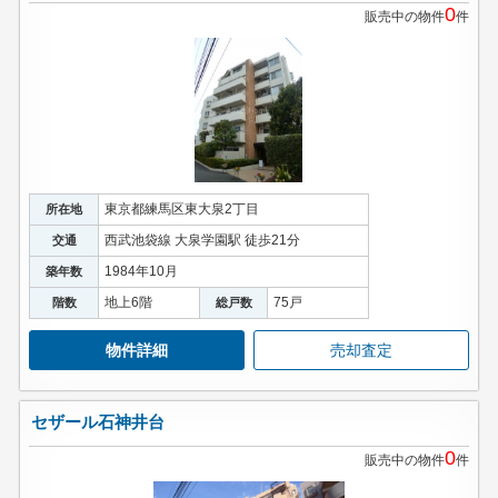
0
販売中の物件
件
東京都練馬区東大泉2丁目
所在地
西武池袋線 大泉学園駅 徒歩21分
交通
1984年10月
築年数
地上6階
75戸
階数
総戸数
物件詳細
売却査定
セザール石神井台
0
販売中の物件
件