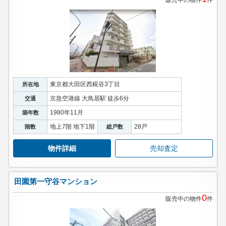
販売中の物件
件
東京都大田区西糀谷3丁目
所在地
京急空港線 大鳥居駅 徒歩6分
交通
1980年11月
築年数
地上7階 地下1階
28戸
階数
総戸数
物件詳細
売却査定
田園第一守谷マンション
0
販売中の物件
件