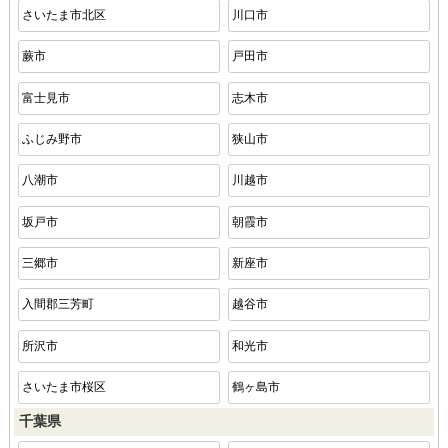
さいたま市北区
川口市
蕨市
戸田市
富士見市
志木市
ふじみ野市
狭山市
八潮市
川越市
坂戸市
朝霞市
三郷市
新座市
入間郡三芳町
越谷市
所沢市
和光市
さいたま市桜区
鶴ヶ島市
千葉県