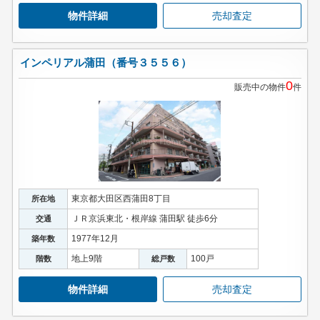
物件詳細
売却査定
インペリアル蒲田（番号３５５６）
0
販売中の物件
件
東京都大田区西蒲田8丁目
所在地
ＪＲ京浜東北・根岸線 蒲田駅 徒歩6分
交通
1977年12月
築年数
地上9階
100戸
階数
総戸数
物件詳細
売却査定