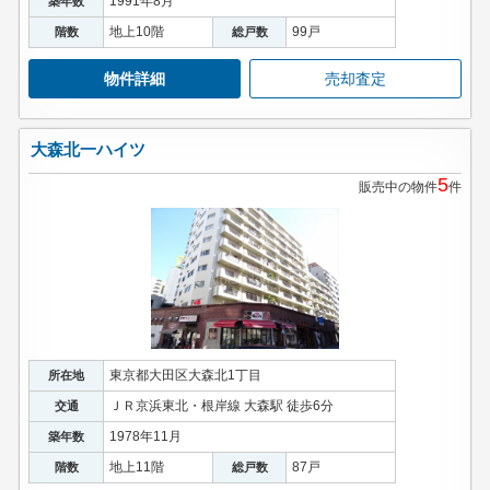
1991年8月
築年数
地上10階
99戸
階数
総戸数
物件詳細
売却査定
大森北一ハイツ
5
販売中の物件
件
東京都大田区大森北1丁目
所在地
ＪＲ京浜東北・根岸線 大森駅 徒歩6分
交通
1978年11月
築年数
地上11階
87戸
階数
総戸数