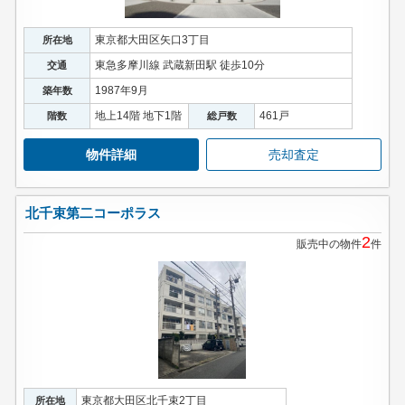
東京都大田区矢口3丁目
所在地
東急多摩川線 武蔵新田駅 徒歩10分
交通
1987年9月
築年数
地上14階 地下1階
461戸
階数
総戸数
物件詳細
売却査定
北千束第二コーポラス
2
販売中の物件
件
東京都大田区北千束2丁目
所在地