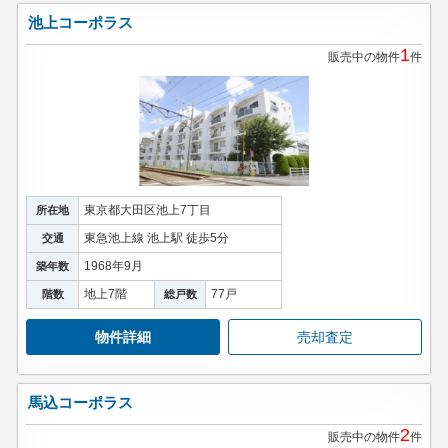
池上コーポラス
1
販売中の物件
件
東京都大田区池上7丁目
所在地
東急池上線 池上駅 徒歩5分
交通
1968年9月
築年数
地上7階
77戸
階数
総戸数
物件詳細
売却査定
馬込コーポラス
2
販売中の物件
件