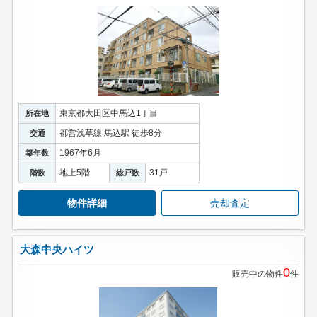
東京都大田区中馬込1丁目
所在地
都営浅草線 馬込駅 徒歩8分
交通
1967年6月
築年数
地上5階
31戸
階数
総戸数
物件詳細
売却査定
大森中央ハイツ
0
販売中の物件
件