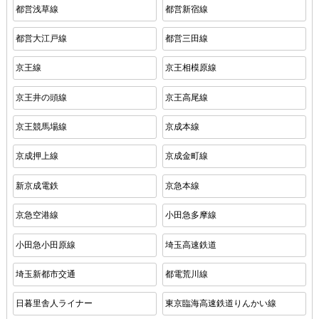
都営浅草線
都営新宿線
都営大江戸線
都営三田線
京王線
京王相模原線
京王井の頭線
京王高尾線
京王競馬場線
京成本線
京成押上線
京成金町線
新京成電鉄
京急本線
京急空港線
小田急多摩線
小田急小田原線
埼玉高速鉄道
埼玉新都市交通
都電荒川線
日暮里舎人ライナー
東京臨海高速鉄道りんかい線