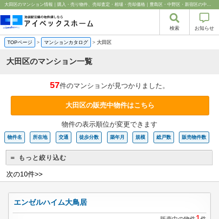
大田区のマンション情報｜購入・売り物件、売却査定・相場・売却価格｜豊島区・中野区・新宿区の中古マンション・リノベーション情報なら池袋のアイベックスホーム！
検索
お知らせ
TOPページ
>
マンションカタログ
>
大田区
大田区のマンション一覧
57
件のマンションが見つかりました。
大田区の販売中物件はこちら
物件の表示順位が変更できます
物件名
所在地
交通
徒歩分数
築年月
規模
総戸数
販売物件数
＝ もっと絞り込む
次の10件>>
エンゼルハイム大鳥居
1