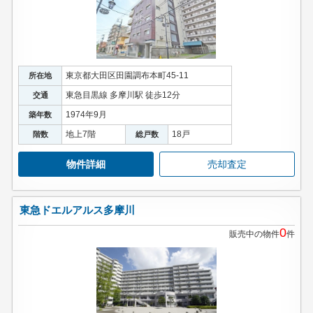
東京都大田区田園調布本町45-11
所在地
東急目黒線 多摩川駅 徒歩12分
交通
1974年9月
築年数
地上7階
18戸
階数
総戸数
物件詳細
売却査定
東急ドエルアルス多摩川
0
販売中の物件
件