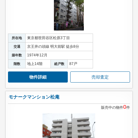
東京都世田谷区松原3丁目
所在地
京王井の頭線 明大前駅 徒歩8分
交通
1974年12月
築年数
地上14階
87戸
階数
総戸数
物件詳細
売却査定
モナークマンション松庵
0
販売中の物件
件