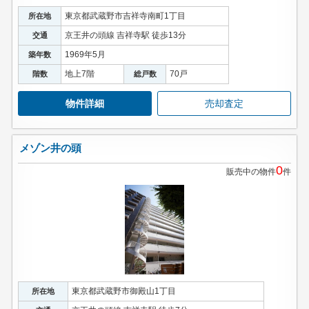
東京都武蔵野市吉祥寺南町1丁目
所在地
京王井の頭線 吉祥寺駅 徒歩13分
交通
1969年5月
築年数
地上7階
70戸
階数
総戸数
物件詳細
売却査定
メゾン井の頭
0
販売中の物件
件
東京都武蔵野市御殿山1丁目
所在地