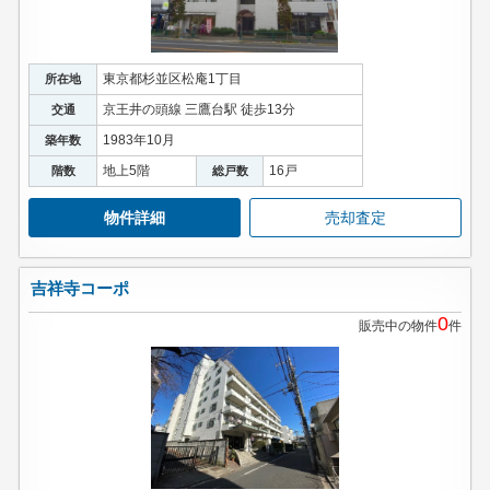
東京都杉並区松庵1丁目
所在地
京王井の頭線 三鷹台駅 徒歩13分
交通
1983年10月
築年数
地上5階
16戸
階数
総戸数
物件詳細
売却査定
吉祥寺コーポ
0
販売中の物件
件