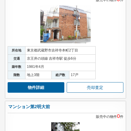
販売中の物件
件
東京都武蔵野市吉祥寺本町2丁目
所在地
京王井の頭線 吉祥寺駅 徒歩6分
交通
1981年4月
築年数
地上3階
17戸
階数
総戸数
物件詳細
売却査定
マンション第2明大前
0
販売中の物件
件