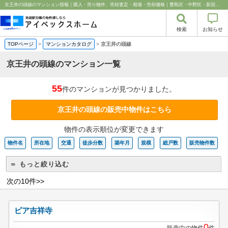
京王井の頭線のマンション情報｜購入・売り物件、売却査定・相場・売却価格｜豊島区・中野区・新宿区の中古マンション・リノベーション情報なら池袋のアイベックスホーム！
検索
お知らせ
TOPページ
>
マンションカタログ
>
京王井の頭線
京王井の頭線のマンション一覧
55
件のマンションが見つかりました。
京王井の頭線の販売中物件はこちら
物件の表示順位が変更できます
物件名
所在地
交通
徒歩分数
築年月
規模
総戸数
販売物件数
＝ もっと絞り込む
次の10件>>
ピア吉祥寺
0