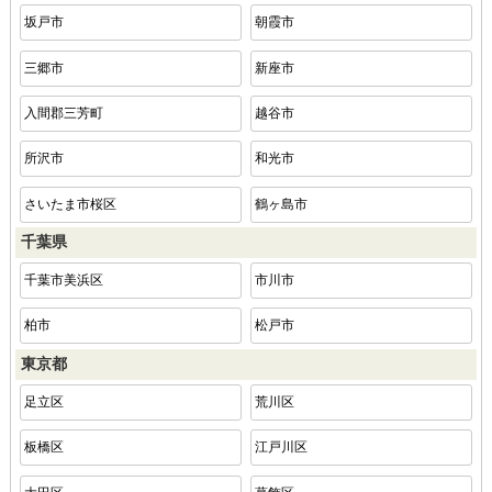
坂戸市
朝霞市
三郷市
新座市
入間郡三芳町
越谷市
所沢市
和光市
さいたま市桜区
鶴ヶ島市
千葉県
千葉市美浜区
市川市
柏市
松戸市
東京都
足立区
荒川区
板橋区
江戸川区