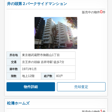
井の頭第２パークサイドマンション
0
販売中の物件
件
東京都武蔵野市御殿山1丁目
所在地
京王井の頭線 吉祥寺駅 徒歩7分
交通
1971年1月
築年数
地上12階
83戸
階数
総戸数
物件詳細
売却査定
松濤ホームズ
1
販売中の物件
件