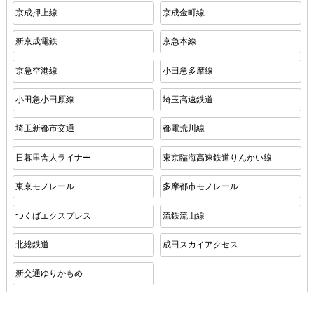
京成押上線
京成金町線
新京成電鉄
京急本線
京急空港線
小田急多摩線
小田急小田原線
埼玉高速鉄道
埼玉新都市交通
都電荒川線
日暮里舎人ライナー
東京臨海高速鉄道りんかい線
東京モノレール
多摩都市モノレール
つくばエクスプレス
流鉄流山線
北総鉄道
成田スカイアクセス
新交通ゆりかもめ