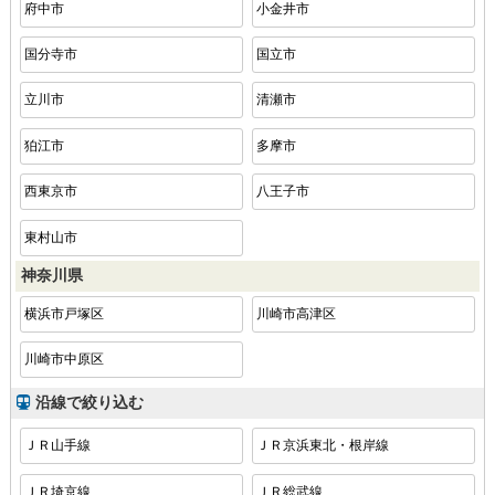
府中市
小金井市
国分寺市
国立市
立川市
清瀬市
狛江市
多摩市
西東京市
八王子市
東村山市
神奈川県
横浜市戸塚区
川崎市高津区
川崎市中原区
沿線で絞り込む
ＪＲ山手線
ＪＲ京浜東北・根岸線
ＪＲ埼京線
ＪＲ総武線