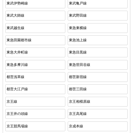
東武伊勢崎線
東武亀戸線
東武大師線
東武野田線
東武越生線
東急東横線
東急田園都市線
東急池上線
東急大井町線
東急目黒線
東急多摩川線
東急世田谷線
都営浅草線
都営新宿線
都営大江戸線
都営三田線
京王線
京王相模原線
京王井の頭線
京王高尾線
京王競馬場線
京成本線