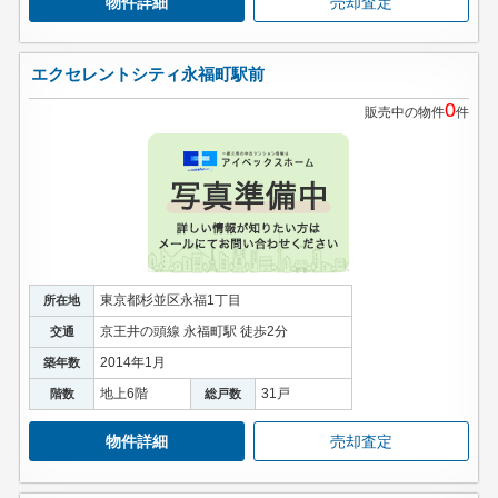
物件詳細
売却査定
エクセレントシティ永福町駅前
0
販売中の物件
件
東京都杉並区永福1丁目
所在地
京王井の頭線 永福町駅 徒歩2分
交通
2014年1月
築年数
地上6階
31戸
階数
総戸数
物件詳細
売却査定