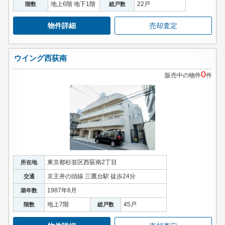
地上6階 地下1階
22戸
階数
総戸数
物件詳細
売却査定
ウイング西荻南
0
販売中の物件
件
東京都杉並区西荻南2丁目
所在地
京王井の頭線 三鷹台駅 徒歩24分
交通
1987年6月
築年数
地上7階
45戸
階数
総戸数