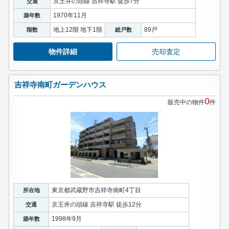
京王井の頭線 吉祥寺駅 徒歩7分
交通
1970年11月
築年数
地上12階 地下1階
89戸
階数
総戸数
物件詳細
売却査定
吉祥寺南町ガーデンハウス
0
販売中の物件
件
東京都武蔵野市吉祥寺南町4丁目
所在地
京王井の頭線 吉祥寺駅 徒歩12分
交通
1998年9月
築年数