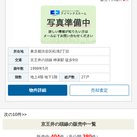
東京都渋谷区松濤2丁目
所在地
京王井の頭線 神泉駅 徒歩9分
交通
1998年5月
築年数
地上4階 地下1階
27戸
階数
総戸数
物件詳細
売却査定
次の10件>>
京王井の頭線の販売中一覧
404
380
販売中:
件（非公開:
件）