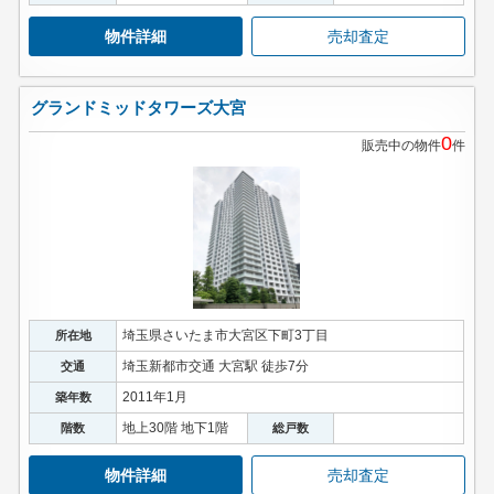
物件詳細
売却査定
グランドミッドタワーズ大宮
0
販売中の物件
件
埼玉県さいたま市大宮区下町3丁目
所在地
埼玉新都市交通 大宮駅 徒歩7分
交通
2011年1月
築年数
地上30階 地下1階
階数
総戸数
物件詳細
売却査定