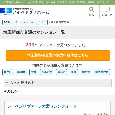
埼玉新都市交通のマンション情報｜購入・売り物件、売却査定・相場・売却価格｜豊島区・中野区・新宿区の中古マンション・リノベーション情報なら池袋のアイベックスホーム！
検索
お知らせ
TOPページ
>
マンションカタログ
>
埼玉新都市交通
埼玉新都市交通のマンション一覧
21
件のマンションが見つかりました。
埼玉新都市交通の販売中物件はこちら
物件の表示順位が変更できます
物件名
所在地
交通
徒歩分数
築年月
規模
総戸数
販売物件数
＝ もっと絞り込む
次の10件>>
レーベンリヴァーレ大宮セレンフォート
0