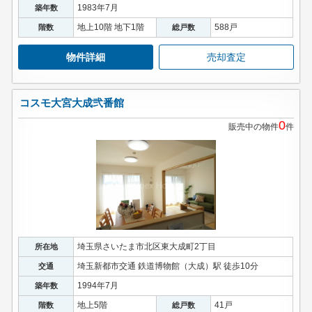
1983年7月
築年数
地上10階 地下1階
588戸
階数
総戸数
物件詳細
売却査定
コスモ大宮大成弐番館
0
販売中の物件
件
埼玉県さいたま市北区東大成町2丁目
所在地
埼玉新都市交通 鉄道博物館（大成）駅 徒歩10分
交通
1994年7月
築年数
地上5階
41戸
階数
総戸数