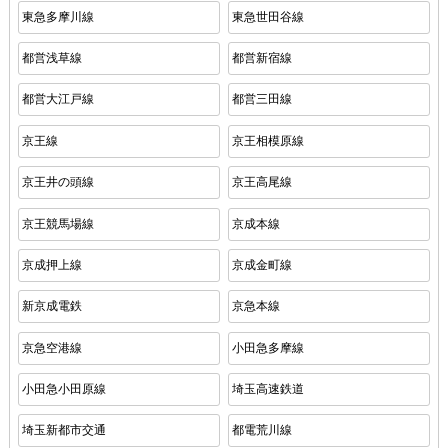
東急多摩川線
東急世田谷線
都営浅草線
都営新宿線
都営大江戸線
都営三田線
京王線
京王相模原線
京王井の頭線
京王高尾線
京王競馬場線
京成本線
京成押上線
京成金町線
新京成電鉄
京急本線
京急空港線
小田急多摩線
小田急小田原線
埼玉高速鉄道
埼玉新都市交通
都電荒川線