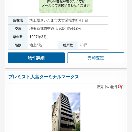
埼玉県さいたま市大宮区桜木町4丁目
所在地
埼玉新都市交通 大宮駅 徒歩18分
交通
1997年3月
築年数
地上6階
28戸
階数
総戸数
物件詳細
売却査定
プレミスト大宮ターミナルマークス
0
販売中の物件
件