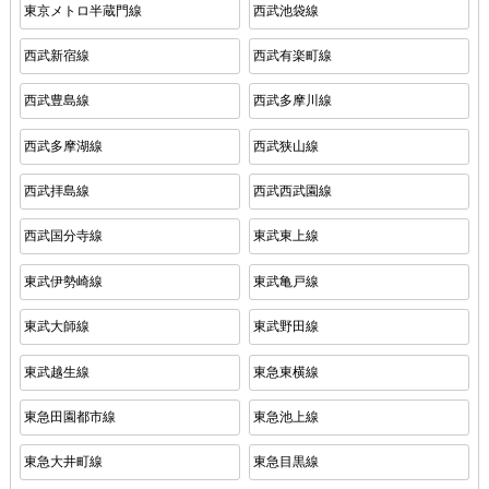
東京メトロ半蔵門線
西武池袋線
西武新宿線
西武有楽町線
西武豊島線
西武多摩川線
西武多摩湖線
西武狭山線
西武拝島線
西武西武園線
西武国分寺線
東武東上線
東武伊勢崎線
東武亀戸線
東武大師線
東武野田線
東武越生線
東急東横線
東急田園都市線
東急池上線
東急大井町線
東急目黒線