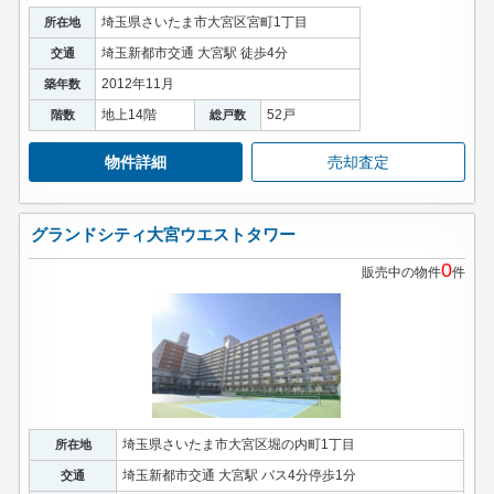
埼玉県さいたま市大宮区宮町1丁目
所在地
埼玉新都市交通 大宮駅 徒歩4分
交通
2012年11月
築年数
地上14階
52戸
階数
総戸数
物件詳細
売却査定
グランドシティ大宮ウエストタワー
0
販売中の物件
件
埼玉県さいたま市大宮区堀の内町1丁目
所在地
埼玉新都市交通 大宮駅 バス4分停歩1分
交通