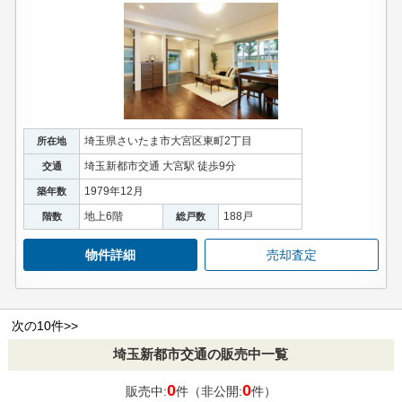
埼玉県さいたま市大宮区東町2丁目
所在地
埼玉新都市交通 大宮駅 徒歩9分
交通
1979年12月
築年数
地上6階
188戸
階数
総戸数
物件詳細
売却査定
次の10件>>
埼玉新都市交通の販売中一覧
0
0
販売中:
件（非公開:
件）