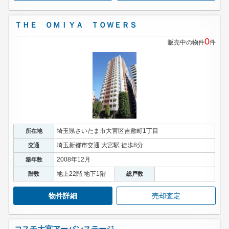
ＴＨＥ ＯＭＩＹＡ ＴＯＷＥＲＳ
0
販売中の物件
件
埼玉県さいたま市大宮区吉敷町1丁目
所在地
埼玉新都市交通 大宮駅 徒歩8分
交通
2008年12月
築年数
地上22階 地下1階
階数
総戸数
物件詳細
売却査定
コスモ大宮アーバンステージ