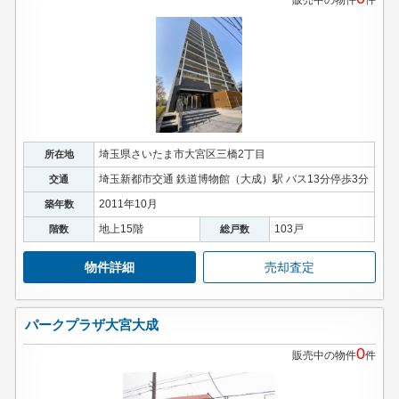
販売中の物件
件
埼玉県さいたま市大宮区三橋2丁目
所在地
埼玉新都市交通 鉄道博物館（大成）駅 バス13分停歩3分
交通
2011年10月
築年数
地上15階
103戸
階数
総戸数
物件詳細
売却査定
パークプラザ大宮大成
0
販売中の物件
件