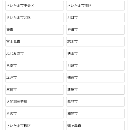
さいたま市中央区
さいたま市南区
さいたま市北区
川口市
蕨市
戸田市
富士見市
志木市
ふじみ野市
狭山市
八潮市
川越市
坂戸市
朝霞市
三郷市
新座市
入間郡三芳町
越谷市
所沢市
和光市
さいたま市桜区
鶴ヶ島市