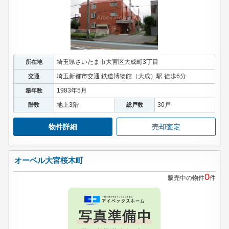
埼玉県さいたま市大宮区大成町3丁目
所在地
埼玉新都市交通 鉄道博物館（大成）駅 徒歩6分
交通
1983年5月
築年数
地上3階
30戸
階数
総戸数
物件詳細
売却査定
オーベル大宮桜木町
0
販売中の物件
件