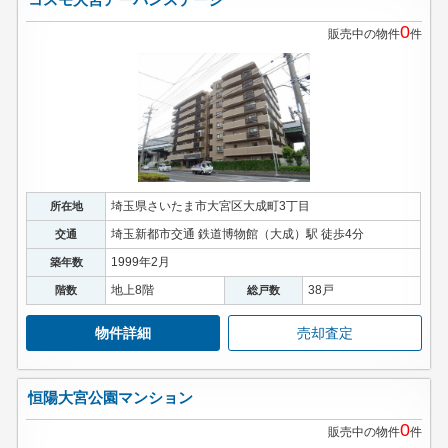
0
販売中の物件
件
埼玉県さいたま市大宮区大成町3丁目
所在地
埼玉新都市交通 鉄道博物館（大成）駅 徒歩4分
交通
1999年2月
築年数
地上8階
38戸
階数
総戸数
物件詳細
売却査定
恒陽大宮公園マンション
0
販売中の物件
件