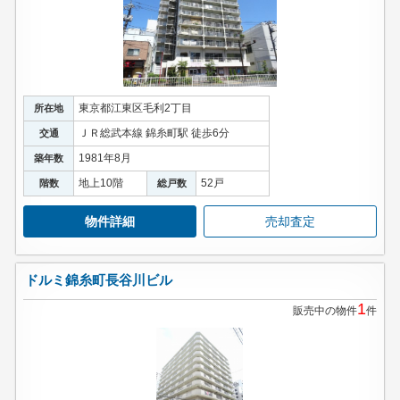
東京都江東区毛利2丁目
所在地
ＪＲ総武本線 錦糸町駅 徒歩6分
交通
1981年8月
築年数
地上10階
52戸
階数
総戸数
物件詳細
売却査定
ドルミ錦糸町長谷川ビル
1
販売中の物件
件