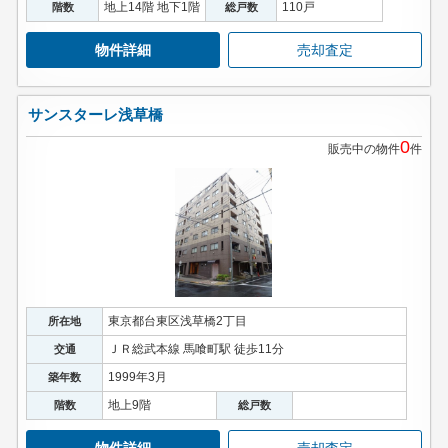
地上14階 地下1階
110戸
階数
総戸数
物件詳細
売却査定
サンスターレ浅草橋
0
販売中の物件
件
東京都台東区浅草橋2丁目
所在地
ＪＲ総武本線 馬喰町駅 徒歩11分
交通
1999年3月
築年数
地上9階
階数
総戸数