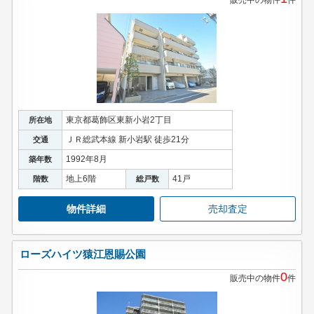
販売中の物件
件
東京都葛飾区東新小岩2丁目
所在地
ＪＲ総武本線 新小岩駅 徒歩21分
交通
1992年8月
築年数
地上6階
41戸
階数
総戸数
物件詳細
売却査定
ローズハイツ猿江恩賜公園
0
販売中の物件
件