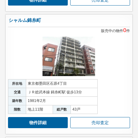
物件詳細
売却査定
シャルム錦糸町
0
販売中の物件
件
東京都墨田区石原4丁目
所在地
ＪＲ総武本線 錦糸町駅 徒歩13分
交通
1981年2月
築年数
地上11階
43戸
階数
総戸数
物件詳細
売却査定