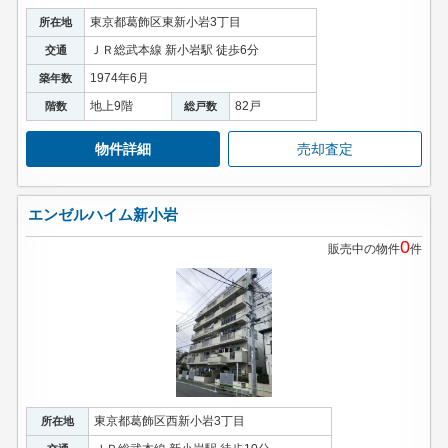
東京都葛飾区東新小岩3丁目
所在地
ＪＲ総武本線 新小岩駅 徒歩6分
交通
1974年6月
築年数
地上9階
82戸
階数
総戸数
物件詳細
売却査定
エンゼルハイム新小岩
0
販売中の物件
件
東京都葛飾区西新小岩3丁目
所在地