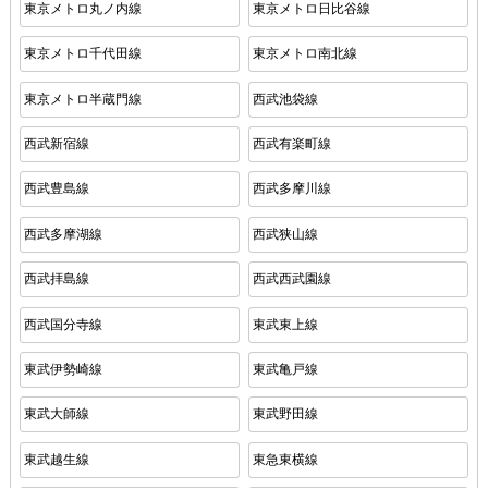
東京メトロ丸ノ内線
東京メトロ日比谷線
東京メトロ千代田線
東京メトロ南北線
東京メトロ半蔵門線
西武池袋線
西武新宿線
西武有楽町線
西武豊島線
西武多摩川線
西武多摩湖線
西武狭山線
西武拝島線
西武西武園線
西武国分寺線
東武東上線
東武伊勢崎線
東武亀戸線
東武大師線
東武野田線
東武越生線
東急東横線