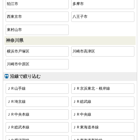
狛江市
多摩市
西東京市
八王子市
東村山市
神奈川県
横浜市戸塚区
川崎市高津区
川崎市中原区
沿線で絞り込む
ＪＲ山手線
ＪＲ京浜東北・根岸線
ＪＲ埼京線
ＪＲ総武線
ＪＲ中央本線
ＪＲ中央線
ＪＲ総武本線
ＪＲ東海道本線