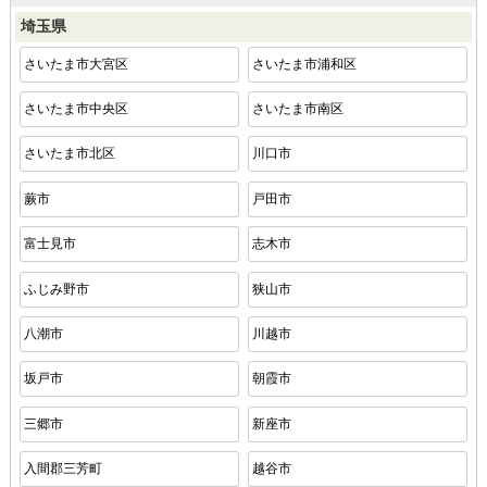
埼玉県
さいたま市大宮区
さいたま市浦和区
さいたま市中央区
さいたま市南区
さいたま市北区
川口市
蕨市
戸田市
富士見市
志木市
ふじみ野市
狭山市
八潮市
川越市
坂戸市
朝霞市
三郷市
新座市
入間郡三芳町
越谷市