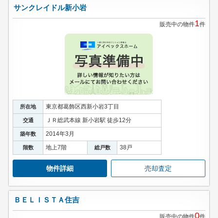
サンクレイドル新小岩
1
販売中の物件
件
東京都葛飾区西新小岩3丁目
所在地
ＪＲ総武本線 新小岩駅 徒歩12分
交通
2014年3月
築年数
地上7階
38戸
階数
総戸数
物件詳細
売却査定
ＢＥＬＩＳＴＡ住吉
0
販売中の物件
件