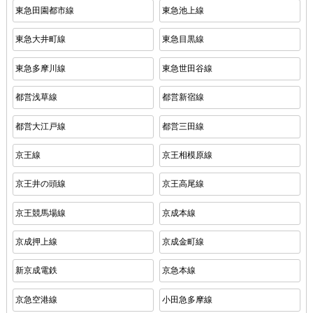
東急田園都市線
東急池上線
東急大井町線
東急目黒線
東急多摩川線
東急世田谷線
都営浅草線
都営新宿線
都営大江戸線
都営三田線
京王線
京王相模原線
京王井の頭線
京王高尾線
京王競馬場線
京成本線
京成押上線
京成金町線
新京成電鉄
京急本線
京急空港線
小田急多摩線