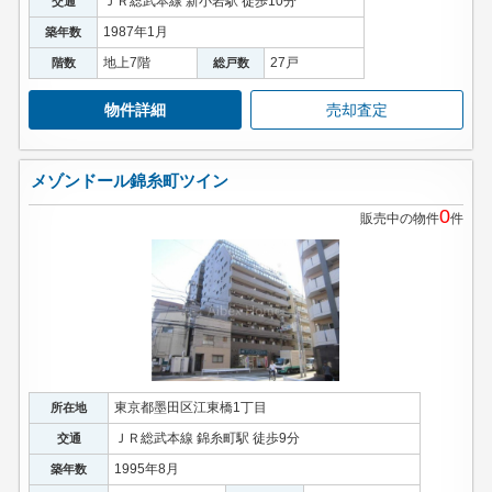
ＪＲ総武本線 新小岩駅 徒歩10分
交通
1987年1月
築年数
地上7階
27戸
階数
総戸数
物件詳細
売却査定
メゾンドール錦糸町ツイン
0
販売中の物件
件
東京都墨田区江東橋1丁目
所在地
ＪＲ総武本線 錦糸町駅 徒歩9分
交通
1995年8月
築年数