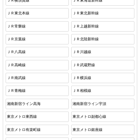
ＪＲ横須賀線
ＪＲ東海道新幹線
ＪＲ東北本線
ＪＲ東北新幹線
ＪＲ常磐線
ＪＲ上越新幹線
ＪＲ京葉線
ＪＲ北陸新幹線
ＪＲ八高線
ＪＲ川越線
ＪＲ高崎線
ＪＲ武蔵野線
ＪＲ南武線
ＪＲ横浜線
ＪＲ青梅線
ＪＲ相模線
湘南新宿ライン高海
湘南新宿ライン宇須
東京メトロ東西線
東京メトロ副都心線
東京メトロ有楽町線
東京メトロ銀座線