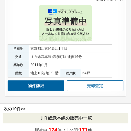
東京都江東区猿江1丁目
所在地
ＪＲ総武本線 錦糸町駅 徒歩16分
交通
2011年1月
築年数
地上10階 地下1階
64戸
階数
総戸数
物件詳細
売却査定
次の10件>>
ＪＲ総武本線の販売中一覧
174
171
販売中:
件（非公開:
件）