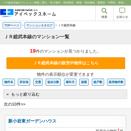
ＪＲ総武本線のマンション情報｜購入・売り物件、売却査定・相場・売却価格｜豊島区・中野区・新宿区の中古マンション・リノベーション情報なら池袋のアイベックスホーム！
検索
お知らせ
TOPページ
>
マンションカタログ
>
ＪＲ総武本線
ＪＲ総武本線のマンション一覧
19
件のマンションが見つかりました。
ＪＲ総武本線の販売中物件はこちら
物件の表示順位が変更できます
物件名
所在地
交通
徒歩分数
築年月
規模
総戸数
販売物件数
＝ もっと絞り込む
次の10件>>
新小岩東ガーデンハウス
1