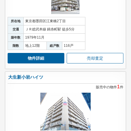
東京都墨田区江東橋2丁目
所在地
ＪＲ総武本線 錦糸町駅 徒歩5分
交通
1979年11月
築年数
地上12階
116戸
階数
総戸数
物件詳細
売却査定
大生新小岩ハイツ
1
販売中の物件
件