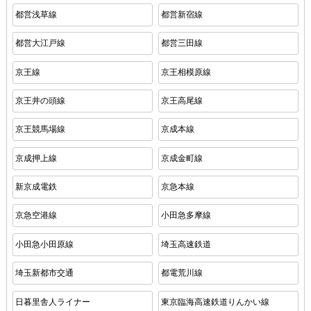
都営浅草線
都営新宿線
都営大江戸線
都営三田線
京王線
京王相模原線
京王井の頭線
京王高尾線
京王競馬場線
京成本線
京成押上線
京成金町線
新京成電鉄
京急本線
京急空港線
小田急多摩線
小田急小田原線
埼玉高速鉄道
埼玉新都市交通
都電荒川線
日暮里舎人ライナー
東京臨海高速鉄道りんかい線