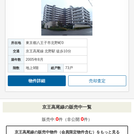
東京都八王子市北野町0
所在地
京王高尾線 北野駅 徒歩10分
交通
2005年8月
築年数
地上9階
73戸
階数
総戸数
物件詳細
売却査定
京王高尾線の販売中一覧
0
0
販売中:
件（非公開:
件）
京王高尾線の販売中物件（会員限定物件含む）をもっと見る