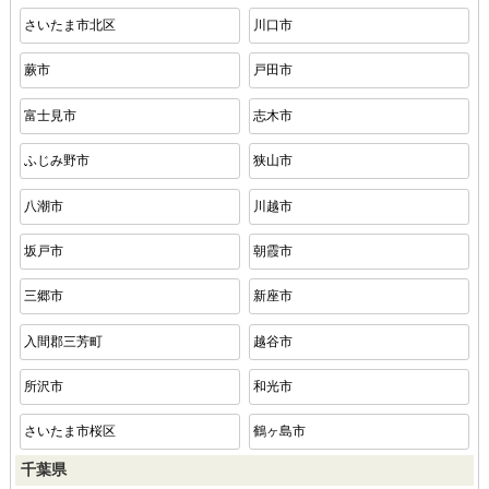
さいたま市北区
川口市
蕨市
戸田市
富士見市
志木市
ふじみ野市
狭山市
八潮市
川越市
坂戸市
朝霞市
三郷市
新座市
入間郡三芳町
越谷市
所沢市
和光市
さいたま市桜区
鶴ヶ島市
千葉県