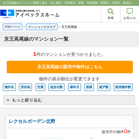
京王高尾線のマンション情報｜購入・売り物件、売却査定・相場・売却価格｜豊島区・中野区・新宿区の中古マンション・リノベーション情報なら池袋のアイベックスホーム！
検索
お知らせ
TOPページ
>
マンションカタログ
>
京王高尾線
京王高尾線のマンション一覧
1
件のマンションが見つかりました。
京王高尾線の販売中物件はこちら
物件の表示順位が変更できます
物件名
所在地
交通
徒歩分数
築年月
規模
総戸数
販売物件数
＝ もっと絞り込む
レクセルガーデン北野
0
販売中の物件
件