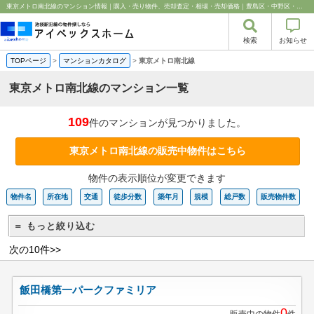
東京メトロ南北線のマンション情報｜購入・売り物件、売却査定・相場・売却価格｜豊島区・中野区・新宿区の中古マンション・リノベーション情報なら池袋のアイベックスホーム！
検索
お知らせ
TOPページ
>
マンションカタログ
>
東京メトロ南北線
東京メトロ南北線のマンション一覧
109
件のマンションが見つかりました。
東京メトロ南北線の販売中物件はこちら
物件の表示順位が変更できます
物件名
所在地
交通
徒歩分数
築年月
規模
総戸数
販売物件数
＝ もっと絞り込む
次の10件>>
飯田橋第一パークファミリア
0