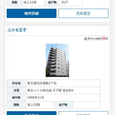
地上11階
31戸
階数
総戸数
物件詳細
売却査定
コスモ王子
0
販売中の物件
件
東京都北区堀船2丁目
所在地
東京メトロ南北線 王子駅 徒歩8分
交通
1986年11月
築年数
地上10階
階数
総戸数