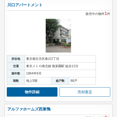
川口アパートメント
1
販売中の物件
件
東京都文京区春日2丁目
所在地
東京メトロ南北線 後楽園駅 徒歩12分
交通
1964年9月
築年数
地上5階
88戸
階数
総戸数
物件詳細
売却査定
アルファホームズ西巣鴨