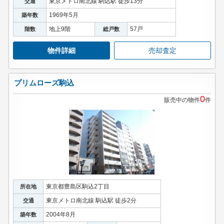
東京メトロ南北線 駒込駅 徒歩13分
交通
1969年5月
築年数
地上9階
57戸
階数
総戸数
物件詳細
売却査定
プリムローズ駒込
0
販売中の物件
件
東京都豊島区駒込2丁目
所在地
東京メトロ南北線 駒込駅 徒歩2分
交通
2004年8月
築年数