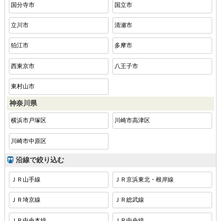
国分寺市
国立市
立川市
清瀬市
狛江市
多摩市
西東京市
八王子市
東村山市
神奈川県
横浜市戸塚区
川崎市高津区
川崎市中原区
沿線で絞り込む
ＪＲ山手線
ＪＲ京浜東北・根岸線
ＪＲ埼京線
ＪＲ総武線
ＪＲ中央本線
ＪＲ中央線