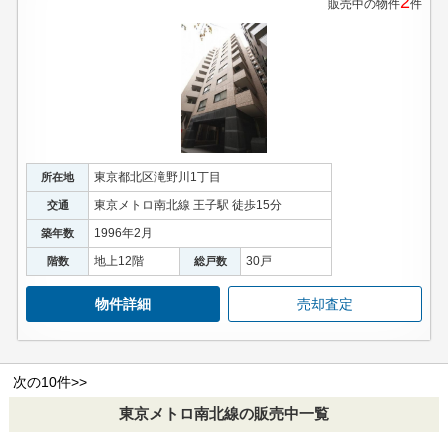
2
販売中の物件
件
東京都北区滝野川1丁目
所在地
東京メトロ南北線 王子駅 徒歩15分
交通
1996年2月
築年数
地上12階
30戸
階数
総戸数
物件詳細
売却査定
次の10件>>
東京メトロ南北線の販売中一覧