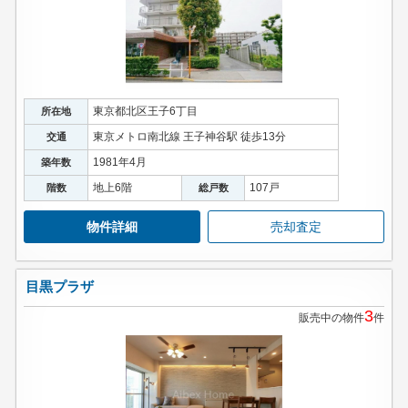
東京都北区王子6丁目
所在地
東京メトロ南北線 王子神谷駅 徒歩13分
交通
1981年4月
築年数
地上6階
107戸
階数
総戸数
物件詳細
売却査定
目黒プラザ
3
販売中の物件
件