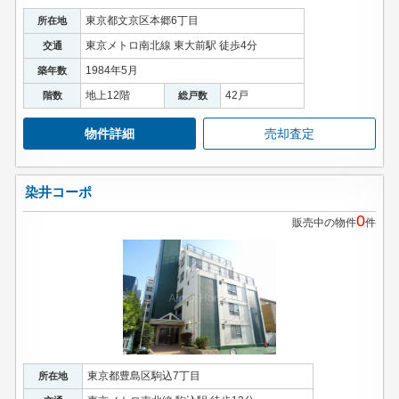
東京都文京区本郷6丁目
所在地
東京メトロ南北線 東大前駅 徒歩4分
交通
1984年5月
築年数
地上12階
42戸
階数
総戸数
物件詳細
売却査定
染井コーポ
0
販売中の物件
件
東京都豊島区駒込7丁目
所在地