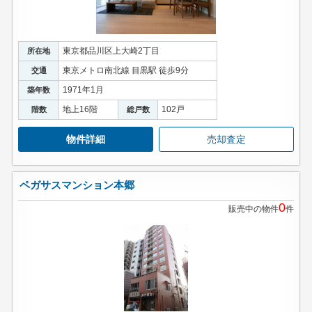
東京都品川区上大崎2丁目
所在地
東京メトロ南北線 目黒駅 徒歩9分
交通
1971年1月
築年数
地上16階
102戸
階数
総戸数
物件詳細
売却査定
ペガサスマンション本郷
0
販売中の物件
件