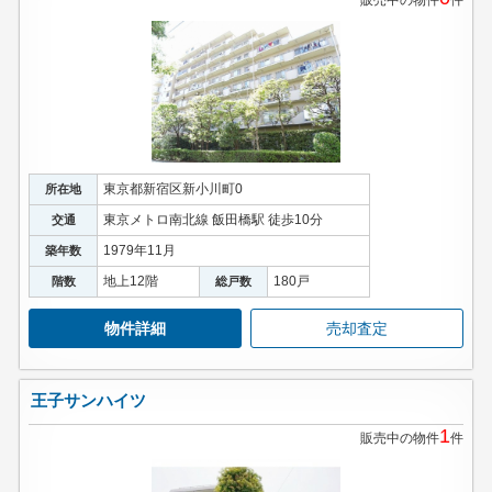
販売中の物件
件
東京都新宿区新小川町0
所在地
東京メトロ南北線 飯田橋駅 徒歩10分
交通
1979年11月
築年数
地上12階
180戸
階数
総戸数
物件詳細
売却査定
王子サンハイツ
1
販売中の物件
件