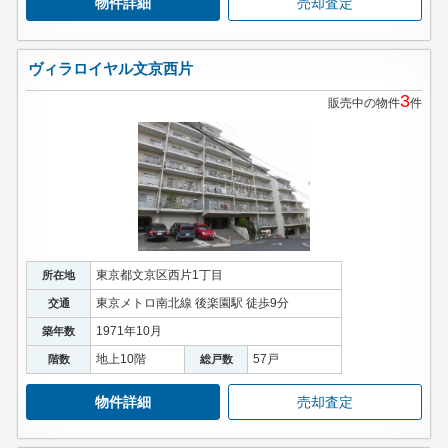
物件詳細
売却査定
ヴィラロイヤル文京西片
3
販売中の物件
件
東京都文京区西片1丁目
所在地
東京メトロ南北線 後楽園駅 徒歩9分
交通
1971年10月
築年数
地上10階
57戸
階数
総戸数
物件詳細
売却査定