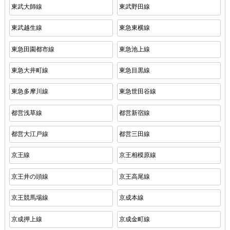
東武大師線
東武野田線
東武越生線
東急東横線
東急田園都市線
東急池上線
東急大井町線
東急目黒線
東急多摩川線
東急世田谷線
都営浅草線
都営新宿線
都営大江戸線
都営三田線
京王線
京王相模原線
京王井の頭線
京王高尾線
京王競馬場線
京成本線
京成押上線
京成金町線