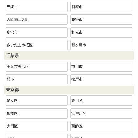
三郷市
新座市
入間郡三芳町
越谷市
所沢市
和光市
さいたま市桜区
鶴ヶ島市
千葉県
千葉市美浜区
市川市
柏市
松戸市
東京都
足立区
荒川区
板橋区
江戸川区
大田区
葛飾区