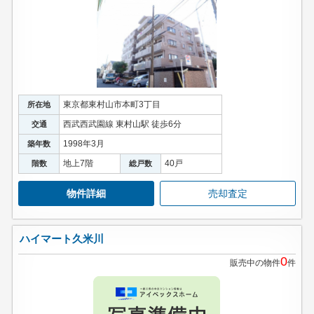
東京都東村山市本町3丁目
所在地
西武西武園線 東村山駅 徒歩6分
交通
1998年3月
築年数
地上7階
40戸
階数
総戸数
物件詳細
売却査定
ハイマート久米川
0
販売中の物件
件