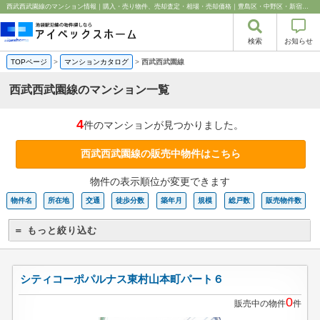
西武西武園線のマンション情報｜購入・売り物件、売却査定・相場・売却価格｜豊島区・中野区・新宿区の中古マンション・リノベーション情報なら池袋のアイベックスホーム！
検索
お知らせ
TOPページ
>
マンションカタログ
>
西武西武園線
西武西武園線のマンション一覧
4
件のマンションが見つかりました。
西武西武園線の販売中物件はこちら
物件の表示順位が変更できます
物件名
所在地
交通
徒歩分数
築年月
規模
総戸数
販売物件数
＝ もっと絞り込む
シティコーポパルナス東村山本町パート６
0
販売中の物件
件