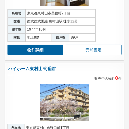
東京都東村山市美住町2丁目
所在地
西武西武園線 東村山駅 徒歩12分
交通
1977年10月
築年数
地上8階
89戸
階数
総戸数
物件詳細
売却査定
ハイホーム東村山弐番館
0
販売中の物件
件
東京都東村山市野口町1丁目
所在地