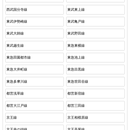
西武国分寺線
東武東上線
東武伊勢崎線
東武亀戸線
東武大師線
東武野田線
東武越生線
東急東横線
東急田園都市線
東急池上線
東急大井町線
東急目黒線
東急多摩川線
東急世田谷線
都営浅草線
都営新宿線
都営大江戸線
都営三田線
京王線
京王相模原線
京王井の頭線
京王高尾線