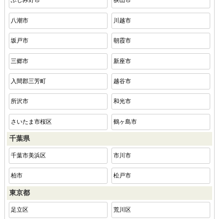
ふじみ野市
狭山市
八潮市
川越市
坂戸市
朝霞市
三郷市
新座市
入間郡三芳町
越谷市
所沢市
和光市
さいたま市桜区
鶴ヶ島市
千葉県
千葉市美浜区
市川市
柏市
松戸市
東京都
足立区
荒川区