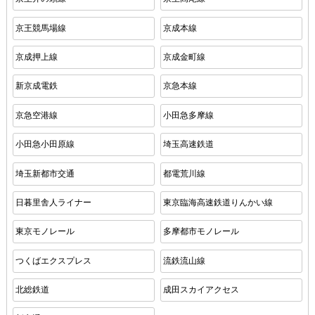
京王競馬場線
京成本線
京成押上線
京成金町線
新京成電鉄
京急本線
京急空港線
小田急多摩線
小田急小田原線
埼玉高速鉄道
埼玉新都市交通
都電荒川線
日暮里舎人ライナー
東京臨海高速鉄道りんかい線
東京モノレール
多摩都市モノレール
つくばエクスプレス
流鉄流山線
北総鉄道
成田スカイアクセス