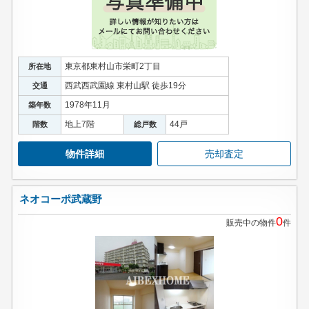
東京都東村山市栄町2丁目
所在地
西武西武園線 東村山駅 徒歩19分
交通
1978年11月
築年数
地上7階
44戸
階数
総戸数
物件詳細
売却査定
ネオコーポ武蔵野
0
販売中の物件
件