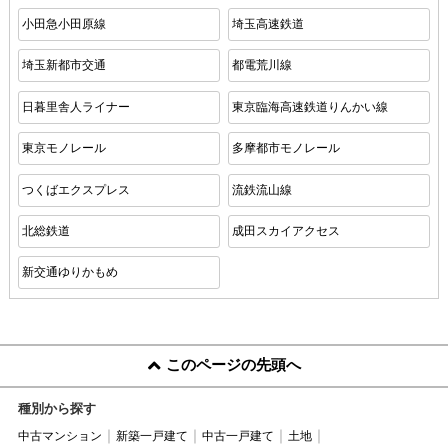
小田急小田原線
埼玉高速鉄道
埼玉新都市交通
都電荒川線
日暮里舎人ライナー
東京臨海高速鉄道りんかい線
東京モノレール
多摩都市モノレール
つくばエクスプレス
流鉄流山線
北総鉄道
成田スカイアクセス
新交通ゆりかもめ
このページの先頭へ
種別から探す
中古マンション
新築一戸建て
中古一戸建て
土地