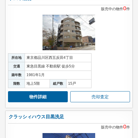
0
販売中の物件
件
東京都品川区西五反田4丁目
所在地
東急目黒線 不動前駅 徒歩5分
交通
1981年1月
築年数
地上5階
15戸
階数
総戸数
物件詳細
売却査定
クラッシィハウス目黒洗足
0
販売中の物件
件