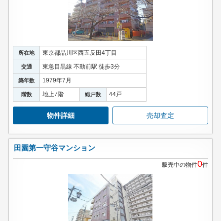
東京都品川区西五反田4丁目
所在地
東急目黒線 不動前駅 徒歩3分
交通
1979年7月
築年数
地上7階
44戸
階数
総戸数
物件詳細
売却査定
田園第一守谷マンション
0
販売中の物件
件