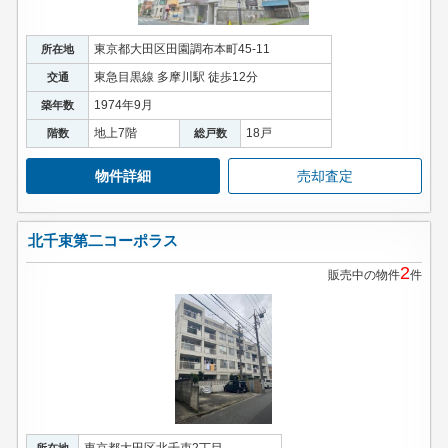
東京都大田区田園調布本町45-11
所在地
東急目黒線 多摩川駅 徒歩12分
交通
1974年9月
築年数
地上7階
18戸
階数
総戸数
物件詳細
売却査定
北千束第二コーポラス
2
販売中の物件
件
東京都大田区北千束2丁目
所在地