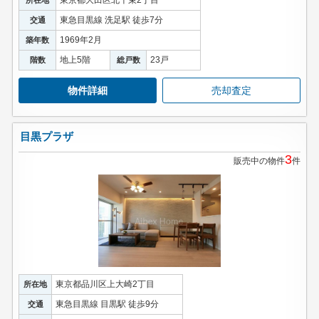
東急目黒線 洗足駅 徒歩7分
交通
1969年2月
築年数
地上5階
23戸
階数
総戸数
物件詳細
売却査定
目黒プラザ
3
販売中の物件
件
東京都品川区上大崎2丁目
所在地
東急目黒線 目黒駅 徒歩9分
交通