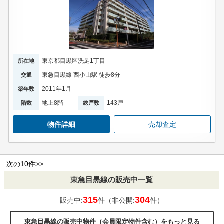
東京都目黒区洗足1丁目
所在地
東急目黒線 西小山駅 徒歩8分
交通
2011年1月
築年数
地上8階
143戸
階数
総戸数
物件詳細
売却査定
次の10件>>
東急目黒線の販売中一覧
315
304
販売中:
件（非公開:
件）
東急目黒線の販売中物件（会員限定物件含む）をもっと見る