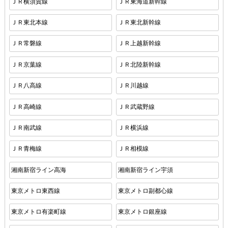
ＪＲ横須賀線
ＪＲ東海道新幹線
ＪＲ東北本線
ＪＲ東北新幹線
ＪＲ常磐線
ＪＲ上越新幹線
ＪＲ京葉線
ＪＲ北陸新幹線
ＪＲ八高線
ＪＲ川越線
ＪＲ高崎線
ＪＲ武蔵野線
ＪＲ南武線
ＪＲ横浜線
ＪＲ青梅線
ＪＲ相模線
湘南新宿ライン高海
湘南新宿ライン宇須
東京メトロ東西線
東京メトロ副都心線
東京メトロ有楽町線
東京メトロ銀座線