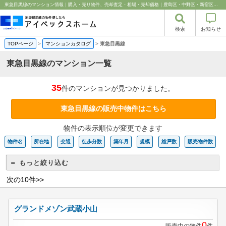
東急目黒線のマンション情報｜購入・売り物件、売却査定・相場・売却価格｜豊島区・中野区・新宿区の中古マンション・リノベーション情報なら池袋のアイベックスホーム！
検索
お知らせ
TOPページ
>
マンションカタログ
>
東急目黒線
東急目黒線のマンション一覧
35
件のマンションが見つかりました。
東急目黒線の販売中物件はこちら
物件の表示順位が変更できます
物件名
所在地
交通
徒歩分数
築年月
規模
総戸数
販売物件数
＝ もっと絞り込む
次の10件>>
グランドメゾン武蔵小山
0