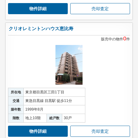
物件詳細
売却査定
クリオレミントンハウス恵比寿
0
販売中の物件
件
東京都目黒区三田1丁目
所在地
東急目黒線 目黒駅 徒歩11分
交通
1999年8月
築年数
地上10階
30戸
階数
総戸数
物件詳細
売却査定