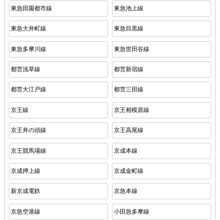
東急田園都市線
東急池上線
東急大井町線
東急目黒線
東急多摩川線
東急世田谷線
都営浅草線
都営新宿線
都営大江戸線
都営三田線
京王線
京王相模原線
京王井の頭線
京王高尾線
京王競馬場線
京成本線
京成押上線
京成金町線
新京成電鉄
京急本線
京急空港線
小田急多摩線