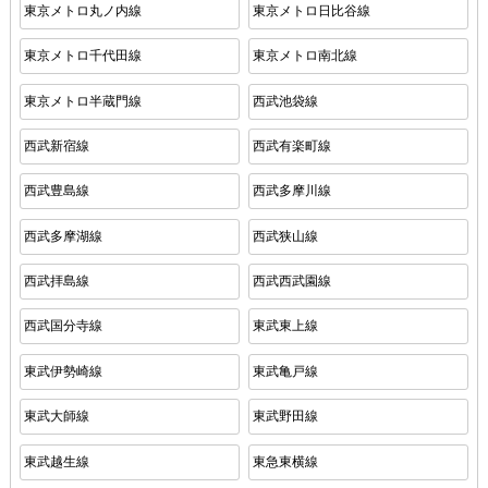
東京メトロ丸ノ内線
東京メトロ日比谷線
東京メトロ千代田線
東京メトロ南北線
東京メトロ半蔵門線
西武池袋線
西武新宿線
西武有楽町線
西武豊島線
西武多摩川線
西武多摩湖線
西武狭山線
西武拝島線
西武西武園線
西武国分寺線
東武東上線
東武伊勢崎線
東武亀戸線
東武大師線
東武野田線
東武越生線
東急東横線