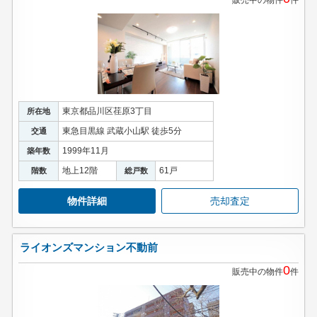
販売中の物件
件
東京都品川区荏原3丁目
所在地
東急目黒線 武蔵小山駅 徒歩5分
交通
1999年11月
築年数
地上12階
61戸
階数
総戸数
物件詳細
売却査定
ライオンズマンション不動前
0
販売中の物件
件