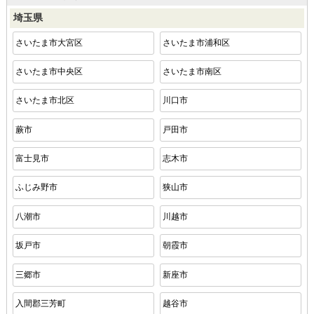
埼玉県
さいたま市大宮区
さいたま市浦和区
さいたま市中央区
さいたま市南区
さいたま市北区
川口市
蕨市
戸田市
富士見市
志木市
ふじみ野市
狭山市
八潮市
川越市
坂戸市
朝霞市
三郷市
新座市
入間郡三芳町
越谷市