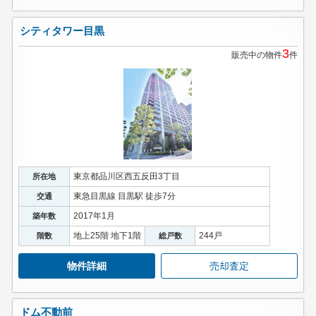
シティタワー目黒
3
販売中の物件
件
東京都品川区西五反田3丁目
所在地
東急目黒線 目黒駅 徒歩7分
交通
2017年1月
築年数
地上25階 地下1階
244戸
階数
総戸数
物件詳細
売却査定
ドム不動前