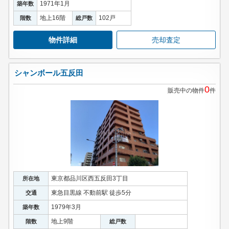
1971年1月
築年数
地上16階
102戸
階数
総戸数
物件詳細
売却査定
シャンボール五反田
0
販売中の物件
件
東京都品川区西五反田3丁目
所在地
東急目黒線 不動前駅 徒歩5分
交通
1979年3月
築年数
地上9階
階数
総戸数