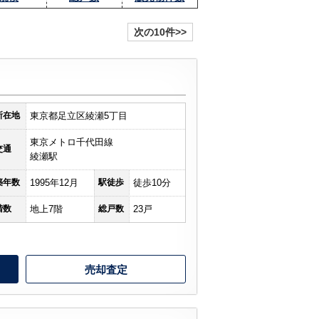
次の10件>>
所在地
東京都足立区綾瀬5丁目
東京メトロ千代田線
交通
綾瀬駅
築年数
1995年12月
駅徒歩
徒歩10分
階数
地上7階
総戸数
23戸
売却査定