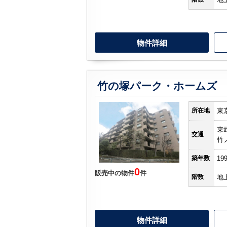
物件詳細
竹の塚パーク・ホームズ
所在地
東
東
交通
竹
築年数
19
0
販売中の物件
件
階数
地
物件詳細