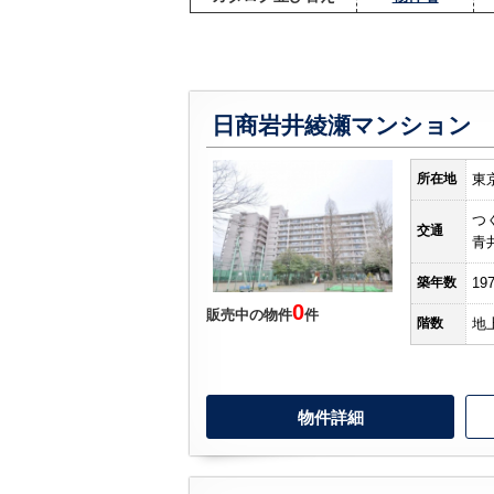
日商岩井綾瀬マンション
所在地
東
つ
交通
青
築年数
19
0
販売中の物件
件
階数
地
物件詳細