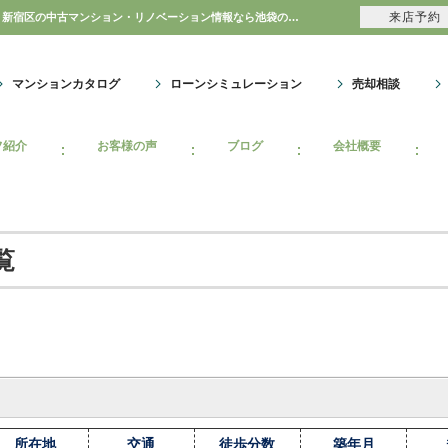
来店予約
足立区マンション情報｜購入・売り物件、売却査定・相場・売却価格｜豊島区・中野区・新宿区の中古マンション・リノベーション情報なら池袋のアイベックスホーム！
マンションカタログ
ローンシミュレーション
売却相談
フ紹介
お客様の声
ブログ
会社概要
覧
所在地
交通
徒歩分数
築年月