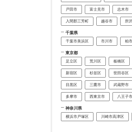
戸田市
富士見市
志木市
入間郡三芳町
越谷市
所
千葉県
千葉市美浜区
市川市
柏
東京都
足立区
荒川区
板橋区
新宿区
杉並区
世田谷区
目黒区
三鷹市
武蔵野市
多摩市
西東京市
八王子
神奈川県
横浜市戸塚区
川崎市高津区