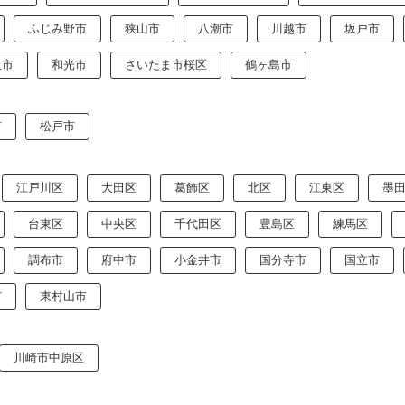
ふじみ野市
狭山市
八潮市
川越市
坂戸市
沢市
和光市
さいたま市桜区
鶴ヶ島市
市
松戸市
江戸川区
大田区
葛飾区
北区
江東区
墨
台東区
中央区
千代田区
豊島区
練馬区
調布市
府中市
小金井市
国分寺市
国立市
市
東村山市
川崎市中原区