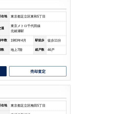
所在地
東京都足立区東和5丁目
東京メトロ千代田線
交通
北綾瀬駅
築年数
1983年4月
駅徒歩
徒歩11分
階数
地上7階
総戸数
46戸
売却査定
所在地
東京都足立区梅田5丁目