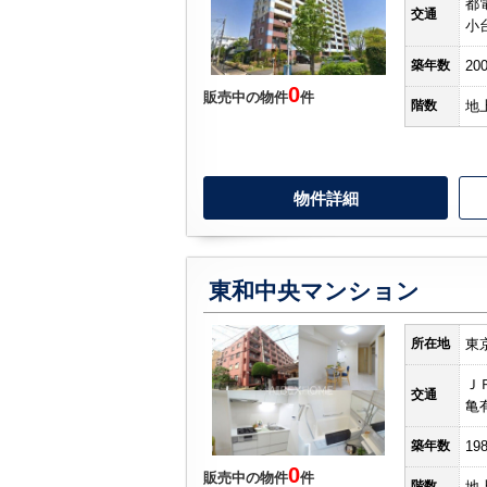
都
交通
小
築年数
20
0
販売中の物件
件
階数
地
物件詳細
東和中央マンション
所在地
東
Ｊ
交通
亀
築年数
19
0
販売中の物件
件
階数
地