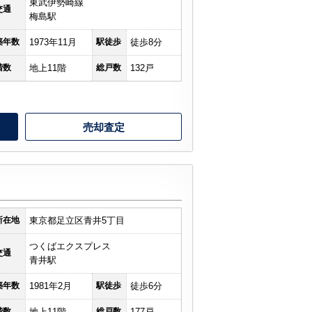
東武伊勢崎線
交通
梅島駅
築年数
1973年11月
駅徒歩
徒歩8分
階数
地上11階
総戸数
132戸
売却査定
ツ
所在地
東京都足立区青井5丁目
つくばエクスプレス
交通
青井駅
築年数
1981年2月
駅徒歩
徒歩6分
階数
地上11階
総戸数
177戸