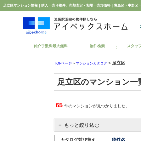
仲介手数料最大無料
物件検索
スタッ
>
足立区
TOPページ
>
マンションカタログ
足立区のマンション一
65
件のマンションが見つかりました。
＝ もっと絞り込む
カタログ並び替え
物件名