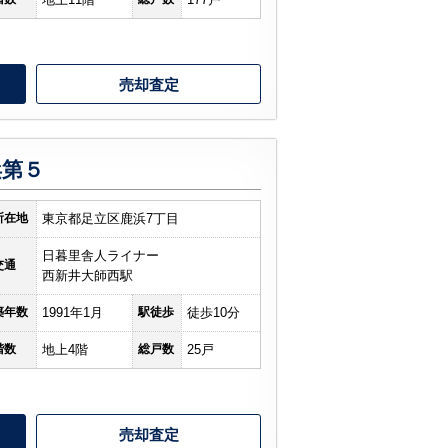
売却査定
浜第５
所在地
東京都足立区鹿浜7丁目
日暮里舎人ライナー
交通
西新井大師西駅
築年数
1991年1月
駅徒歩
徒歩10分
階数
地上4階
総戸数
25戸
売却査定