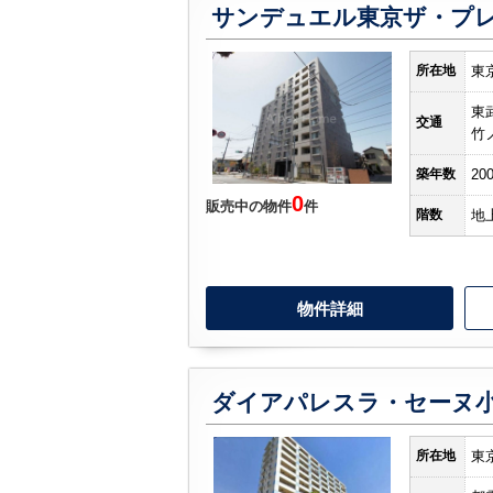
サンデュエル東京ザ・プ
所在地
東
東
交通
竹
築年数
20
0
販売中の物件
件
階数
地
物件詳細
ダイアパレスラ・セーヌ
所在地
東