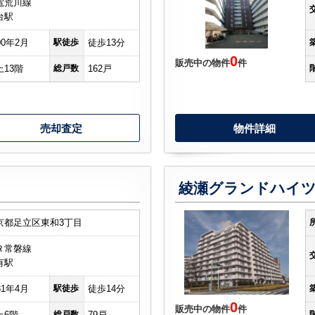
電荒川線
台駅
00年2月
駅徒歩
徒歩13分
0
販売中の物件
件
上13階
総戸数
162戸
売却査定
物件詳細
綾瀬グランドハイ
京都足立区東和3丁目
Ｒ常磐線
有駅
81年4月
駅徒歩
徒歩14分
0
販売中の物件
件
上6階
総戸数
79戸