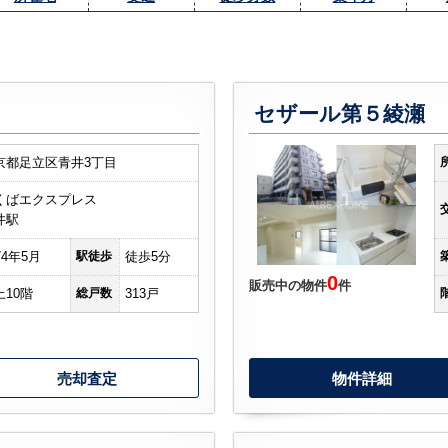
セザール第５綾瀬
京都足立区青井3丁目
くばエクスプレス
井駅
74年5月
駅徒歩
徒歩5分
0
販売中の物件
件
上10階
総戸数
313戸
売却査定
物件詳細