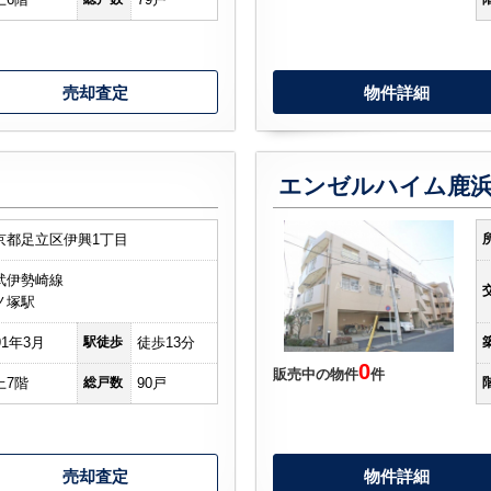
売却査定
物件詳細
エンゼルハイム鹿
京都足立区伊興1丁目
武伊勢崎線
ノ塚駅
91年3月
駅徒歩
徒歩13分
0
販売中の物件
件
上7階
総戸数
90戸
売却査定
物件詳細