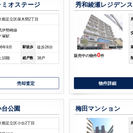
レミオステージ
秀和綾瀬レジデンス
京都足立区保木間2丁目
武伊勢崎線
ノ塚駅
08年9月
駅徒歩
徒歩26分
0
販売中の物件
件
上10階
総戸数
38戸
売却査定
物件詳細
小台公園
梅田マンション
京都足立区小台2丁目