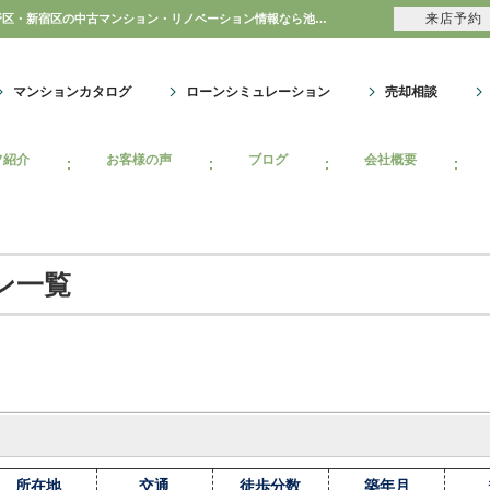
来店予約
東武大師線マンション情報｜購入・売り物件、売却査定・相場・売却価格｜豊島区・中野区・新宿区の中古マンション・リノベーション情報なら池袋のアイベックスホーム！
マンションカタログ
ローンシミュレーション
売却相談
フ紹介
お客様の声
ブログ
会社概要
ン一覧
所在地
交通
徒歩分数
築年月