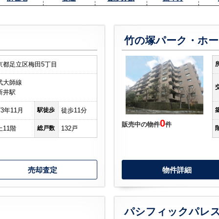
竹の塚パーク・ホー
京都足立区梅田5丁目
武大師線
新井駅
73年11月
駅徒歩
徒歩11分
0
販売中の物件
件
上11階
総戸数
132戸
売却査定
物件詳細
パシフィックパレ