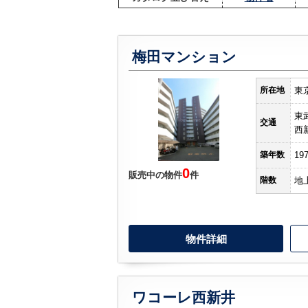
梅田マンション
所在地
東
東
交通
西
築年数
19
0
販売中の物件
件
階数
地
物件詳細
ワコーレ西新井