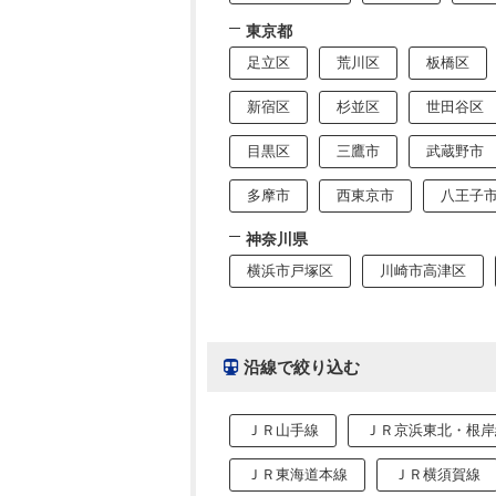
東京都
足立区
荒川区
板橋区
新宿区
杉並区
世田谷区
目黒区
三鷹市
武蔵野市
多摩市
西東京市
八王子
神奈川県
横浜市戸塚区
川崎市高津区
沿線で絞り込む
ＪＲ山手線
ＪＲ京浜東北・根岸
ＪＲ東海道本線
ＪＲ横須賀線