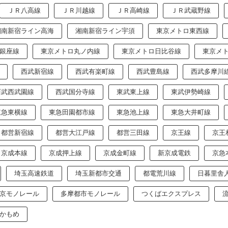
ＪＲ八高線
ＪＲ川越線
ＪＲ高崎線
ＪＲ武蔵野線
湘南新宿ライン高海
湘南新宿ライン宇須
東京メトロ東西線
銀座線
東京メトロ丸ノ内線
東京メトロ日比谷線
東京メ
西武新宿線
西武有楽町線
西武豊島線
西武多摩川
西武西武園線
西武国分寺線
東武東上線
東武伊勢崎線
東急東横線
東急田園都市線
東急池上線
東急大井町線
都営新宿線
都営大江戸線
都営三田線
京王線
京王
京成本線
京成押上線
京成金町線
新京成電鉄
京急
埼玉高速鉄道
埼玉新都市交通
都電荒川線
日暮里舎
京モノレール
多摩都市モノレール
つくばエクスプレス
かもめ