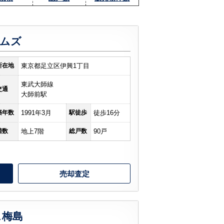
ムズ
所在地
東京都足立区伊興1丁目
東武大師線
交通
大師前駅
築年数
1991年3月
駅徒歩
徒歩16分
階数
地上7階
総戸数
90戸
売却査定
ス梅島