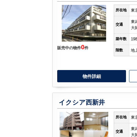
所在地
東
東
交通
大
築年数
19
0
販売中の物件
件
階数
地
物件詳細
イクシア西新井
所在地
東
東
交通
大