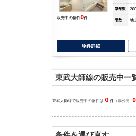
築年数
20
0
販売中の物件
件
階数
地
物件詳細
東武大師線の販売中一
0
0
東武大師線で販売中の物件は
件（非公開:
条件を選び直す