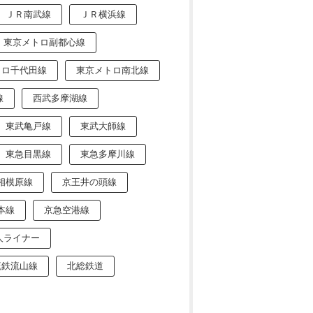
ＪＲ南武線
ＪＲ横浜線
東京メトロ副都心線
トロ千代田線
東京メトロ南北線
線
西武多摩湖線
東武亀戸線
東武大師線
東急目黒線
東急多摩川線
相模原線
京王井の頭線
本線
京急空港線
人ライナー
流鉄流山線
北総鉄道