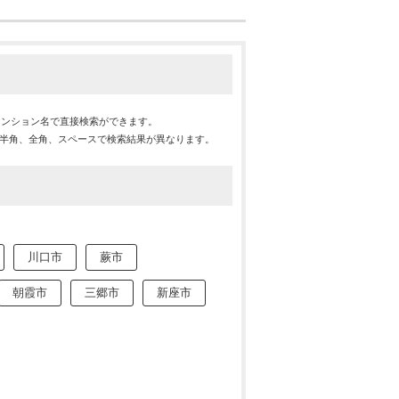
マンション名で直接検索ができます。
※半角、全角、スペースで検索結果が異なります。
川口市
蕨市
朝霞市
三郷市
新座市