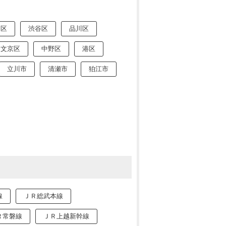
田区
渋谷区
品川区
文京区
中野区
港区
立川市
清瀬市
狛江市
線
ＪＲ総武本線
Ｒ常磐線
ＪＲ上越新幹線