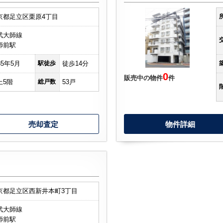
京都足立区栗原4丁目
武大師線
師前駅
85年5月
駅徒歩
徒歩14分
0
販売中の物件
件
上5階
総戸数
53戸
売却査定
物件詳細
京都足立区西新井本町3丁目
武大師線
師前駅