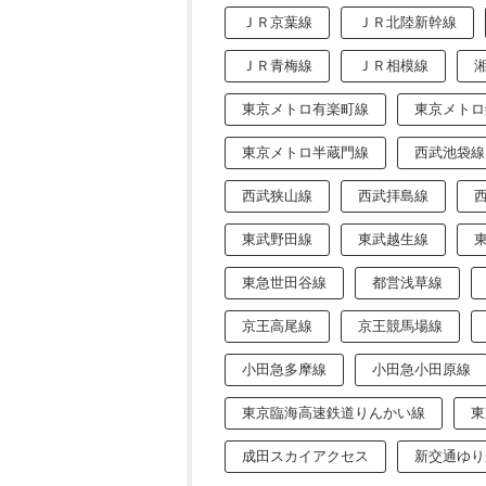
ＪＲ京葉線
ＪＲ北陸新幹線
ＪＲ青梅線
ＪＲ相模線
東京メトロ有楽町線
東京メトロ
東京メトロ半蔵門線
西武池袋線
西武狭山線
西武拝島線
東武野田線
東武越生線
東急世田谷線
都営浅草線
京王高尾線
京王競馬場線
小田急多摩線
小田急小田原線
東京臨海高速鉄道りんかい線
東
成田スカイアクセス
新交通ゆり